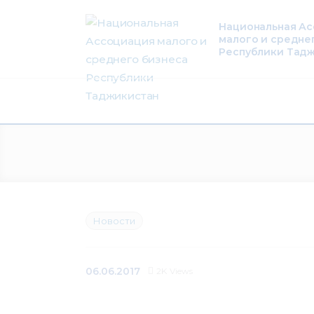
О нас
Национальная А
малого и средне
Деятельность
Республики Тад
Проекты
Членство
Медиацентр
Инфоресурсы
Новости
Контакты
06.06.2017
2K
Views