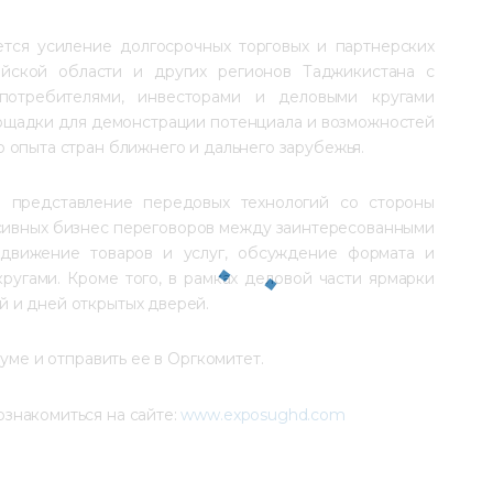
тся усиление долгосрочных торговых и партнерских 
йской области и других регионов Таджикистана с 
потребителями, инвесторами и деловыми кругами 
ощадки для демонстрации потенциала и возможностей 
 опыта стран ближнего и дальнего зарубежья.
о представление передовых технологий со стороны 
ивных бизнес переговоров между заинтересованными 
одвижение товаров и услуг, обсуждение формата и 
ругами. Кроме того, в рамках деловой части ярмарки 
 и дней открытых дверей.
уме и отправить ее в Оргкомитет. 
накомиться на сайте: 
www.exposughd.com