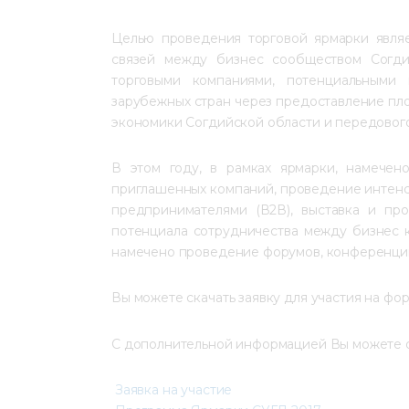
Целью проведения торговой ярмарки являе
связей между бизнес сообществом Согди
торговыми компаниями, потенциальными 
зарубежных стран через предоставление пл
экономики Согдийской области и передового
В этом году, в рамках ярмарки, намечен
приглашенных компаний, проведение интенс
предпринимателями (В2В), выставка и пр
потенциала сотрудничества между бизнес к
намечено проведение форумов, конференций
Вы можете скачать заявку для участия на фор
С дополнительной информацией Вы можете оз
Заявка на участие