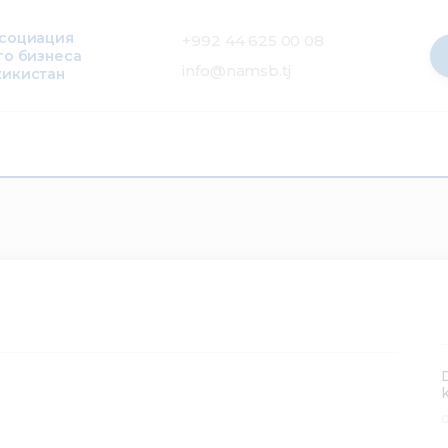
ссоциация
+992 44 625 00 08
го бизнеса
info@namsb.tj
жикистан
0