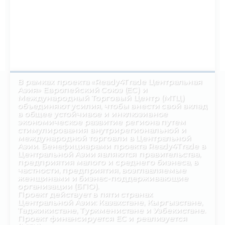
В рамках проекта «Ready4Trade Центральная
Азия» Европейский Союз (ЕС) и
Международный Торговый Центр (МТЦ)
объединяют усилия, чтобы внести свой вклад
в общее устойчивое и инклюзивное
экономическое развитие региона путем
стимулирования внутрирегиональной и
международной торговли в Центральной
Азии. Бенефициарами проекта Ready4Trade в
Центральной Азии являются правительства,
предприятия малого и среднего бизнеса, в
частности, предприятия, возглавляемые
женщинами и бизнес-поддерживающие
организации (БПО).
Проект действует в пяти странах
Центральной Азии: Казахстане, Кыргызстане,
Таджикистане, Туркменистане и Узбекистане.
Проект финансируется ЕС и реализуется