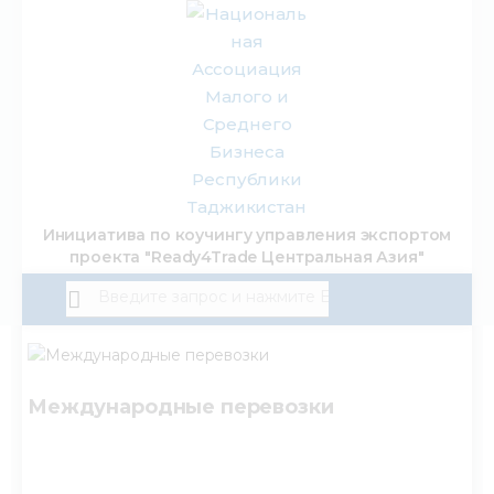
О нас
Инициатива по коучингу управления экспортом
проекта "Ready4Trade Центральная Азия"
Деятельность
Проекты
Членство
Международные перевозки
Пл
Медиацентр