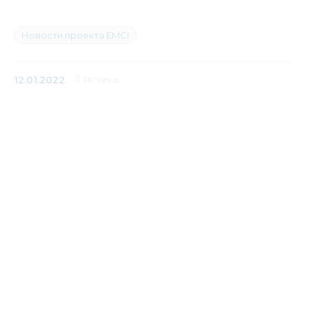
Медиацентр
Новости проекта EMCI
Инфоресурсы
12.01.2022
3K
Views
Контакты