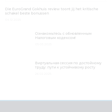
Die EuroGrand Gokhuis review toont jij het kritische
schakel beste bonussen
04.12.2025
Ознакомьтесь с обновленным
Налоговым кодексом!
05.03.2025
Виртуальная сессия по достойному
труду: пути к устойчивому росту
26.02.2025