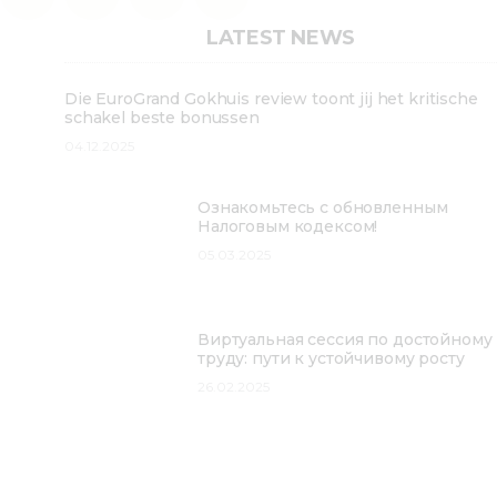
LATEST NEWS
Die EuroGrand Gokhuis review toont jij het kritische
schakel beste bonussen
04.12.2025
Ознакомьтесь с обновленным
Налоговым кодексом!
05.03.2025
Виртуальная сессия по достойному
труду: пути к устойчивому росту
26.02.2025