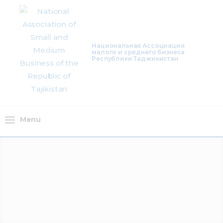
About Us
Activity
Национальная Ассоциация
малого и среднего бизнеса
Республики Таджикистан
Projects
Membership
Mediacentre
Menu
Info resources
Contacts
Menu