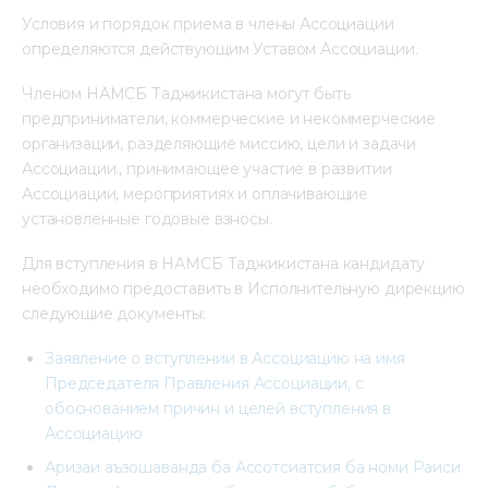
Условия и порядок приема в члены Ассоциации
Mediacentre
определяются действующим Уставом Ассоциации.
Info resources
Членом НАМСБ Таджикистана могут быть
предприниматели, коммерческие и некоммерческие
Contacts
организации, разделяющие миссию, цели и задачи
Ассоциации., принимающее участие в развитии
Ассоциации, мероприятиях и оплачивающие
установленные годовые взносы.
Для вступления в НАМСБ Таджикистана кандидату
необходимо предоставить в Исполнительную дирекцию
следующие документы:
Заявление о вступлении в Ассоциацию на имя
Председателя Правления Ассоциации, с
обоснованием причин и целей вступления в
Ассоциацию
Аризаи аъзошаванда ба Ассотсиатсия ба номи Раиси