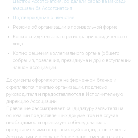
Дастгоҳи Ассотсиатсия, бо далели сабаб ва мақсади
аъзошавӣ ба Ассотсиатсия
Подтверждение о членстве
Резюме об организации в произвольной форме.
Копию свидетельства о регистрации юридического
лица.
Копию решения коллегиального органа (общего
собрания, правления, президиума и др.) о вступлении
членом ассоциации.
Документы оформляются на фирменном бланке и
скрепляются печатью организации, подписью
руководителя и предоставляются в Исполнительную
дирекцию Ассоциации.
Правление рассматривает кандидатуру заявителя на
основании представленных документов и в случае
необходимости организует собеседования с
представителями от организаций-кандидатов в члены
Ассоциации, и в срок не более одного месяца с даты