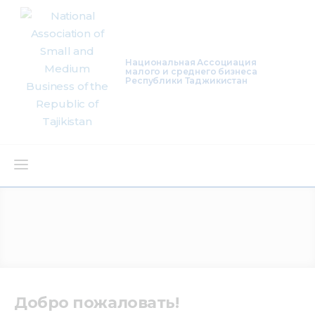
Национальная Ассоциация
малого и среднего бизнеса
Республики Таджикистан
About Us
Activity
Projects
Membership
Добро пожаловать!