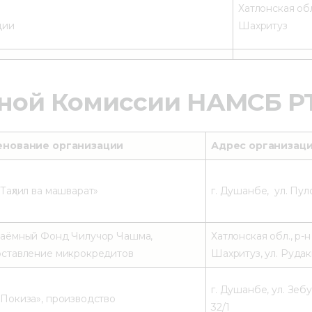
Хатлонская обл
ции
Шахритуз
ной Комиссии НАМСБ Р
енование организации
Адрес организац
Таҳлил ва машварат»
г. Душанбе, ул. Пул
аёмный Фонд Чилучор Чашма,
Хатлонская обл., р-н
ставление микрокредитов
Шахритуз, ул. Рудак
г. Душанбе, ул. Зеб
Покиза», производство
32/1