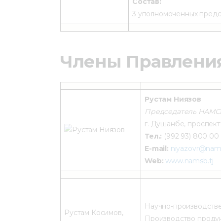
Состав:
3 уполномоченных предс
Члены Правлени
Рустам Ниязов
Председатель НАМС
г. Душанбе, проспект
Тел.:
(992 93) 800 00
E-mail:
niyazovr@nams
Web:
www.namsb.tj
Научно-производстве
Рустам Косимов,
Производство проду