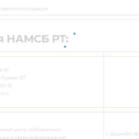
тавителя Ассоциации.
я НАМСБ РТ:
Б РТ
 Рудаки 137
 00 19
b.tj
нный центр «Кибернетика»,
г. Душанбе, пр
кции в сфере информационно-