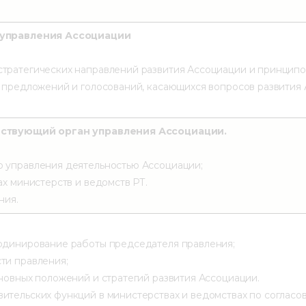
 управления Ассоциации
тратегических направлений развития Ассоциации и принципо
е предложений и голосований, касающихся вопросов развития
йствующий орган управления Ассоциации.
 управления деятельностью Ассоциации;
ах министерств и ведомств РТ.
ния.
рдинирование работы председателя правления;
ти правления;
новных положений и стратегий развития Ассоциации.
ительских функций в министерствах и ведомствах по согласо