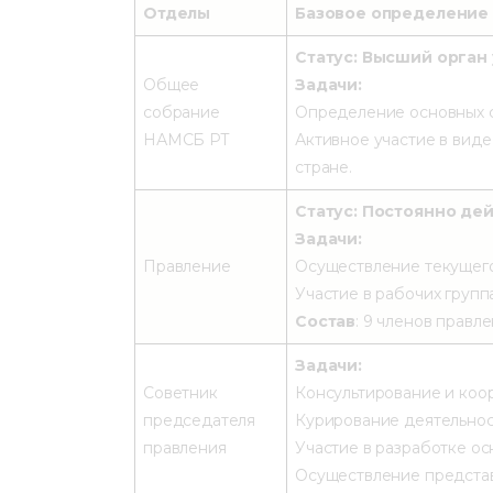
Отделы
Базовое определение
Статус: Высший орган
Общее
Задачи:
собрание
Определение основных с
НАМСБ РТ
Активное участие в вид
стране.
Статус: Постоянно де
Задачи:
Правление
Осуществление текущего
Участие в рабочих групп
Состав
: 9 членов правле
Задачи:
Советник
Консультирование и коо
председателя
Курирование деятельнос
правления
Участие в разработке ос
Осуществление представ