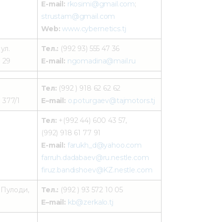
E-mail:
rkosimi@gmail.com
;
strustam@gmail.com
Web:
www.cybernetics.tj
 ул.
Тел.:
(992 93) 555 47 36
. 29
E-mail:
ngomadina@mail.ru
Тел:
(992 ) 918 62 62 62
 377/1
E–mail:
o.poturgaev@tajmotors.tj
Тел:
+(992 44) 600 43 57,
(992) 918 61 77 91
E-mail:
farukh_d@yahoo.com
farruh.dadabaev@ru.nestle.com
firuz.bandishoev@KZ.nestle.com
 Пулоди,
Тел.:
(992 ) 93 572 10 05
E–mail:
kb@zerkalo.tj