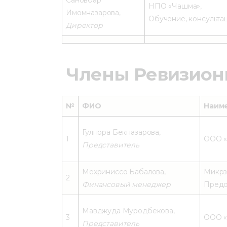
Сановбар
НПО «Чашма»,
Имомназарова,
Обучение, консульта
Директор
Члены Ревизион
№
ФИО
Наим
Гулнора Бекназарова,
1
OOO «
Представитель
Мехриниссо Бабалова,
Микрз
2
Финансовый менеджер
Предо
Мавджуда Муродбекова,
3
OOO «
Представитель