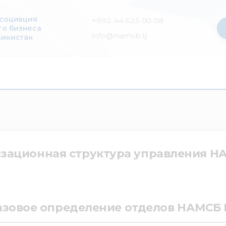
ссоциация
+992 44 625 00 08
го бизнеса
info@namsb.tj
жикистан
зационная структура управления Н
азовое определение отделов НАМСБ 