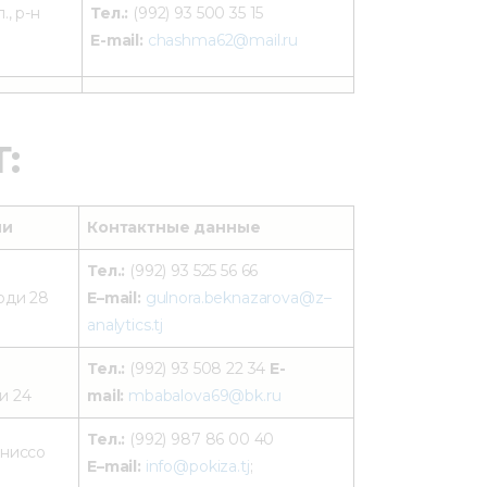
., р-н
Тел.:
(992) 93 500 35 15
E-mail:
chashma62@mail.ru
Т:
ии
Контактные данные
Тел.:
(992) 93 525 56 66
оди 28
E–mail:
gulnora.beknazarova@z–
analytics.tj
Тел.:
(992) 93 508 22 34
E-
и 24
mail:
mbabalova69@bk.ru
Тел.:
(992) 987 86 00 40
униссо
E–mail:
info@pokiza.tj
;