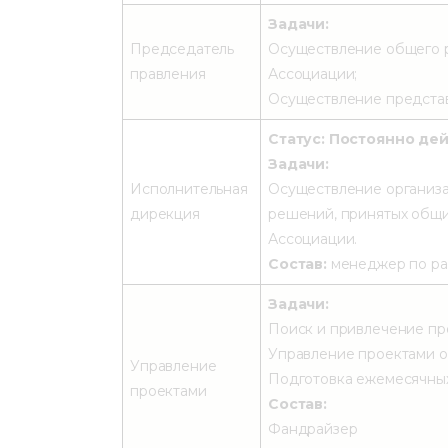
Задачи:
Председатель
Осуществление общего р
правления
Ассоциации;
Осуществление представ
Статус: Постоянно де
Задачи:
Исполнительная
Осуществление организа
дирекция
решений, принятых общ
Ассоциации.
Состав:
менеджер по ра
Задачи:
Поиск и привлечение про
Управление проектами от
Управление
Подготовка ежемесячных
проектами
Состав:
Фандрайзер