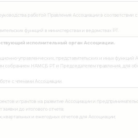
уководства работой Правления Ассоциации в соответствии 
ительских функций в министерствах и ведомствах РТ.
йствующий исполнительный орган Ассоциации.
ционно-управленческих, представительских и иных функций А
им собранием НАМСБ РТ и Председателем правления, для об
боте с членами Ассоциации.
ектов и грантов на развитие Ассоциации и предпринимательс
 заявки до итогового отчета;
, квартальных и ежегодных отчетов для Ассоциации;