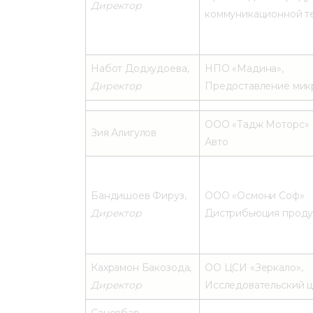
Директор
коммуникационной тех
Набот Додхудоева,
НПО «Мадина»,
Директор
Предоставление мик
ООО «Тадж Моторс»
Зия Алигулов
Авто
Бандишоев Фируз,
ООО «Осмони Соф»
Директор
Дистрибьюция продук
Кахрамон Бакозода,
ОО ЦСИ «Зеркало»,
Директор
Исследовательский 