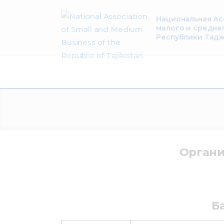
About Us
Национальная А
малого и средне
Activity
Республики Тад
Projects
Membership
Mediacentre
Info resources
Органи
Contacts
Б