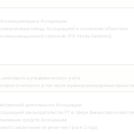
й коммуникации в Ассоциации;
коммуникации между Ассоциацией и основными объектами;
 коммуникационной стратегии (PR, Media Relations).
 налогового и управленческого учёта;
оговой отчетности, в том числе в рамках реализуемых проектов
яйственной деятельности Ассоциации;
социацией законодательства РТ в сфере финансово-хозяйств
льзования средств Ассоциации;
ного заключения не реже чем 1 раз в 2 года.