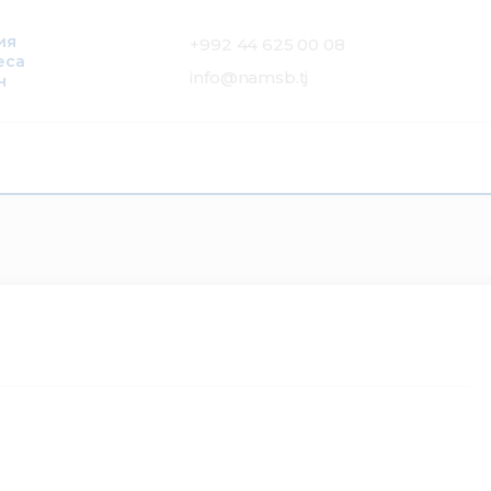
ия
+992 44 625 00 08
еса
info@namsb.tj
н