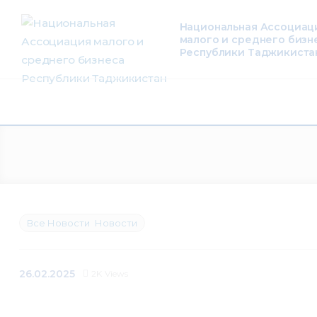
О нас
Национальная Ассоциац
малого и среднего бизн
Деятельность
Республики Таджикиста
Проекты
Членство
Медиацентр
Инфоресурсы
Все Новости
Новости
Контакты
26.02.2025
2K
Views