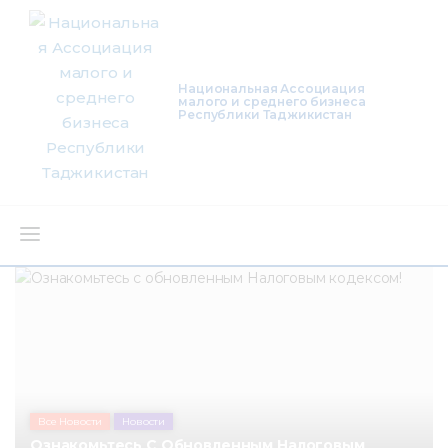
Национальная Ассоциация
малого и среднего бизнеса
Республики Таджикистан
О нас
Деятельность
Проекты
Членство
Все Новости
Новости
Ознакомьтесь С Обновленным Налоговым