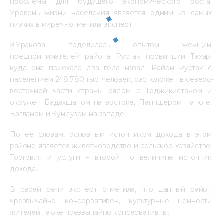
проблемы для будущего экономического роста. 
Уровень жизни населения является одним из самых 
низких в мире»,- отметила эксперт.
З.Уракова поделилась опытом женщин-
предпринимателей района Рустак провинции Тахар, 
куда она приехала два года назад. Район Рустак с 
населением 248,780 тыс. человек, расположен в северо-
восточной части страны рядом с Таджикистаном и 
окружен Бадахшаном на востоке, Панчшером на юге, 
Багланом и Кундузом на западе.
По её словам, основным источником дохода в этом 
районе является животноводство и сельское хозяйство. 
Торговля и услуги – второй по величине источник 
дохода.
В своей речи эксперт отметила, что данный район 
чрезвычайно консервативен, культурные ценности 
жителей также чрезвычайно консервативны.