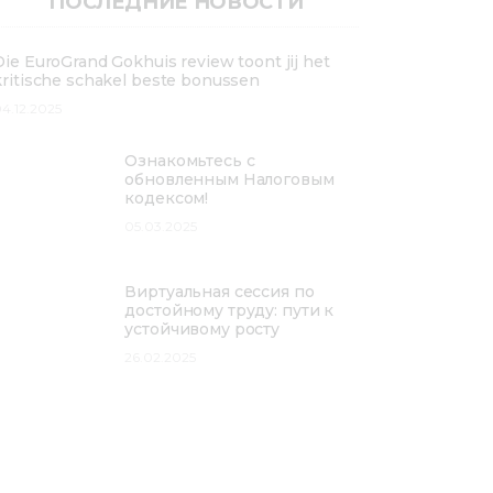
ПОСЛЕДНИЕ НОВОСТИ
Die EuroGrand Gokhuis review toont jij het
kritische schakel beste bonussen
4.12.2025
Ознакомьтесь с
обновленным Налоговым
кодексом!
05.03.2025
Виртуальная сессия по
достойному труду: пути к
устойчивому росту
26.02.2025