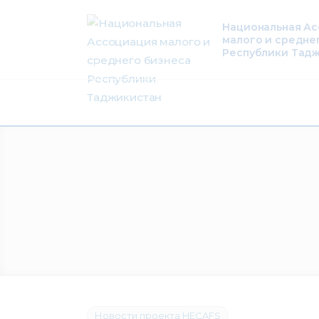
О нас
Национальная А
малого и средне
Деятельность
Республики Тад
Проекты
Членство
Медиацентр
Инфоресурсы
Контакты
Новости проекта HECAFS