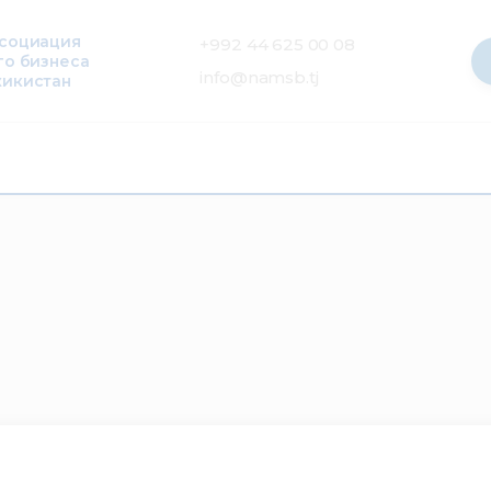
ссоциация
+992 44 625 00 08
го бизнеса
info@namsb.tj
жикистан