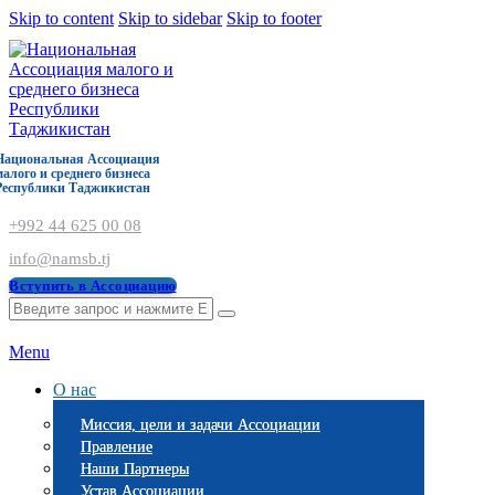
Skip to content
Skip to sidebar
Skip to footer
Национальная Ассоциация
малого и среднего бизнеса
Республики Таджикистан
+992 44 625 00 08
info@namsb.tj
Вступить в Ассоциацию
Menu
О нас
Миссия, цели и задачи Ассоциации
Правление
Наши Партнеры
Устав Ассоциации