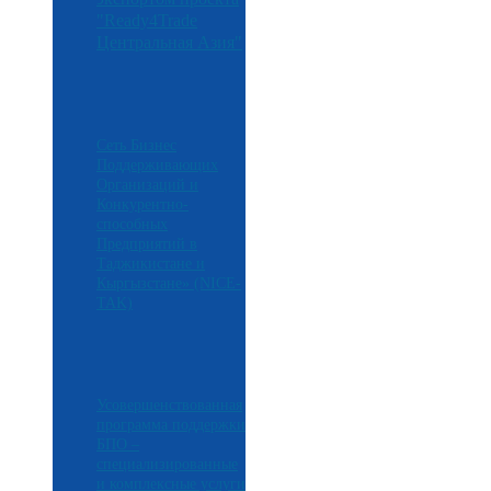
"Ready4Trade
Центральная Азия"
Сеть Бизнес
Поддерживающих
Организаций и
Конкурентно-
способных
Предприятий в
Таджикистане и
Кыргызстане» (NICE-
TAK)
Усовершенствованная
программа поддержки
БПО –
специализированные
и комплексные услуги