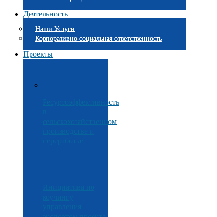
Деятельность
Наши Услуги
Корпоративно-социальная ответственность
Проекты
Ресурсоэффективность
в
сельскохозяйственном
производстве и
переработке
Инициатива по
коучингу
управления
экспортом проекта