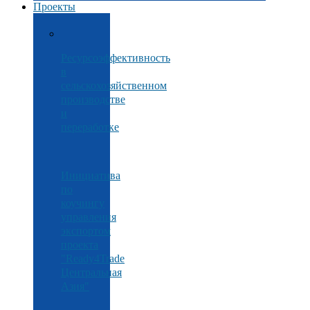
Проекты
Ресурсоэффективность
в
сельскохозяйственном
производстве
и
переработке
Инициатива
по
коучингу
управления
экспортом
проекта
"Ready4Trade
Центральная
Азия"