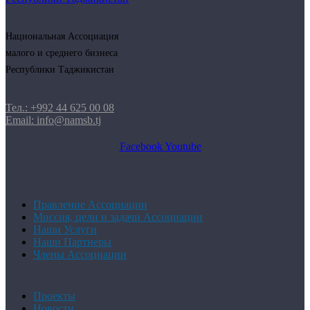
Национальная Ассоциация
малого и среднего бизнеса
Республики Таджикистан
Тел.: +992 44 625 00 08
Email: info@namsb.tj
Facebook
Youtube
Правление Ассоциации
Миссия, цели и задачи Ассоциации
Наши Услуги
Наши Партнеры
Члены Ассоциации
Проекты
Новости