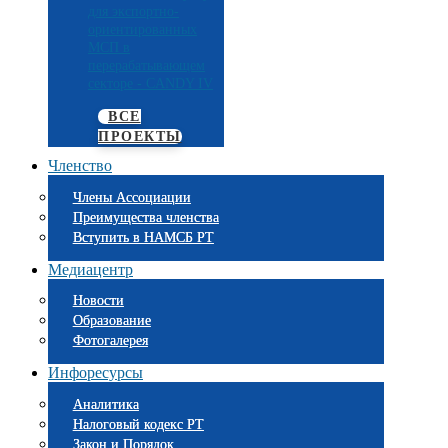
для экспортно-
ориентированных
МСП в
перерабатывающем
секторе - CANDY IV
ВСЕ
ПРОЕКТЫ
Членство
Члены Ассоциации
Преимущества членства
Вступить в НАМСБ РТ
Медиацентр
Новости
Образование
Фотогалерея
Инфоресурсы
Аналитика
Налоговый кодекс РТ
Закон и Порядок