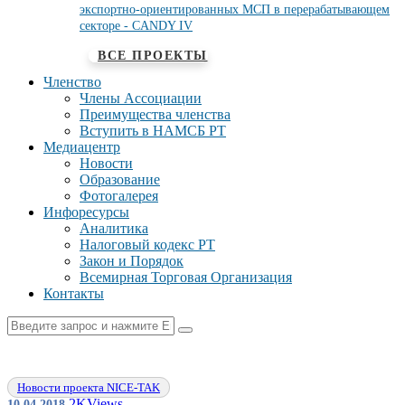
экспортно-ориентированных МСП в перерабатывающем
секторе - CANDY IV
ВСЕ ПРОЕКТЫ
Членство
Члены Ассоциации
Преимущества членства
Вступить в НАМСБ РТ
Медиацентр
Новости
Образование
Фотогалерея
Инфоресурсы
Аналитика
Налоговый кодекс РТ
Закон и Порядок
Всемирная Торговая Организация
Контакты
Новости проекта NICE-TAK
2K
Views
10.04.2018