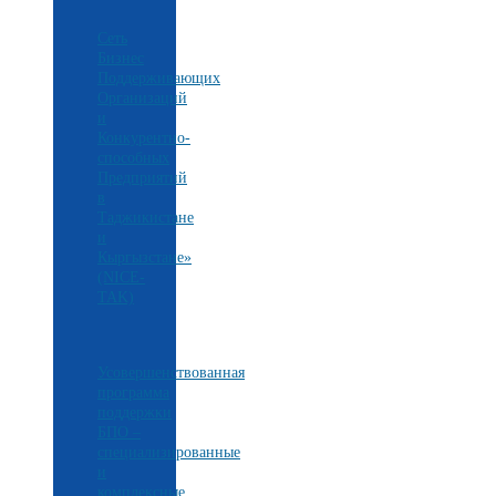
Сеть
Бизнес
Поддерживающих
Организаций
и
Конкурентно-
способных
Предприятий
в
Таджикистане
и
Кыргызстане»
(NICE-
TAK)
Усовершенствованная
программа
поддержки
БПО –
специализированные
и
комплексные