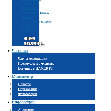
услуги для
экспортно-
ориентированных
МСП в
перерабатывающем
секторе -
CANDY IV
ВСЕ
ПРОЕКТЫ
Членство
Члены Ассоциации
Преимущества членства
Вступить в НАМСБ РТ
Медиацентр
Новости
Образование
Фотогалерея
Инфоресурсы
Аналитика