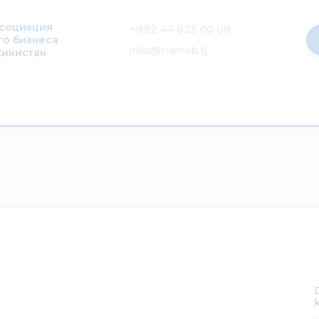
ссоциация
+992 44 625 00 08
го бизнеса
info@namsb.tj
жикистан