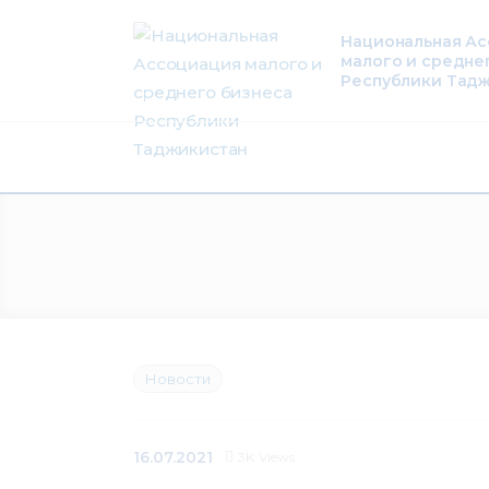
О нас
Национальная А
малого и средне
Деятельность
Республики Тад
Проекты
Членство
Медиацентр
Инфоресурсы
Контакты
Новости
16.07.2021
3K
Views