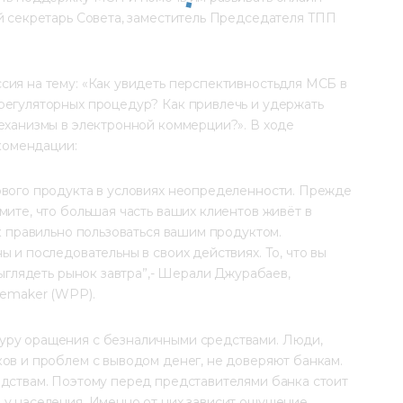
й секретарь Совета, заместитель Председателя ТПП 
сия на тему: «Как увидеть перспективностьдля МСБ в 
регуляторных процедур? Как привлечь и удержать 
еханизмы в электронной коммерции?». В ходе 
комендации:
ового продукта в условиях неопределенности. Прежде 
мите, что большая часть ваших клиентов живёт в 
к правильно пользоваться вашим продуктом. 
 и последовательны в своих действиях. То, что вы 
выглядеть рынок завтра”,- Шерали Джурабаев, 
vemaker (WPP).
уру оращения с безналичными средствами. Люди, 
ов и проблем с выводом денег, не доверяют банкам. 
едствам. Поэтому перед представителями банка стоит 
 у населения. Именно от них зависит ощущение 