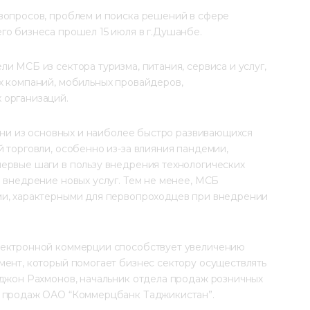
вопросов, проблем и поиска решений в сфере 
го бизнеса прошел 15 июля в г.Душанбе.
и МСБ из сектора туризма, питания, сервиса и услуг, 
х компаний, мобильных провайдеров, 
 организаций.
одни из основных и наиболее быстро развивающихся 
 торговли, особенно из-за влияния пандемии, 
ервые шаги в пользу внедрения технологических 
 внедрение новых услуг. Тем не менее, МСБ 
ми, характерными для первопроходцев при внедрении 
лектронной коммерции способствует увеличению 
мент, который помогает бизнес сектору осуществлять 
рджон Рахмонов, начальник отдела продаж розничных 
х продаж ОАО “Коммерцбанк Таджикистан”.