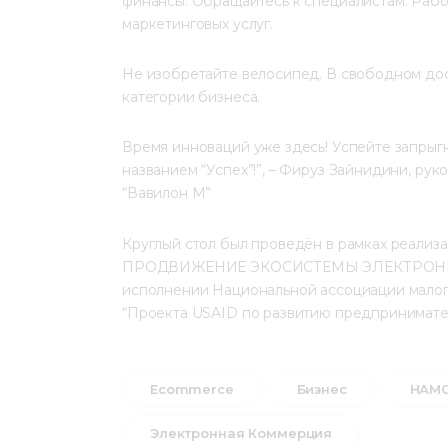
финансы. Обращайтесь к специалистам. Рабо
маркетинговых услуг.
Не изобретайте велосипед. В свободном дос
категории бизнеса.
Время инноваций уже здесь! Успейте запрыгн
названием “Успех”!”, – Фируз Зайнидини, р
“Вавилон М”
Круглый стол был проведён в рамках реали
ПРОДВИЖЕНИЕ ЭКОСИСТЕМЫ ЭЛЕКТРОНН
исполнении Национальной ассоциации малог
“Проекта USAID по развитию предпринимател
Ecommerce
Бизнес
НАМС
Электронная Коммерция