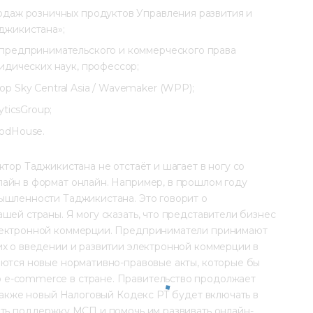
одаж розничных продуктов Управления развития и
джикистана»;
предпринимательского и коммерческого права
идических наук, профессор;
 Sky Central Asia / Wavemaker (WPP);
ticsGroup;
odHouse.
тор Таджикистана не отстаёт и шагает в ногу со 
айн в формат онлайн. Например, в прошлом году 
ышленности Таджикистана. Это говорит о 
шей страны. Я могу сказать, что представители бизнес 
лектронной коммерции. Предприниматели принимают 
их о введении и развитии электронной коммерции в 
аются новые нормативно-правовые акты, которые бы 
e-commerce в стране. Правительство продолжает 
 также новый Налоговый Кодекс РТ будет включать в 
ать поддержку МСП и помочь им развивать онлайн-