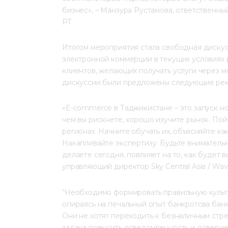
бизнес», – Манзура Рустамова, ответственны
РТ.
Итогом мероприятия стала свободная дискус
электронной коммерции в текущих условиях 
клиентов, желающих получать услуги через м
дискуссии были предложены следующие ре
«E-commerce в Таджикистане – это запуск н
чем вы рискнёте, хорошо изучите рынок. Пой
регионах. Начните обучать их, объясняйте ка
Накапливайте экспертизу. Будьте внимательны
делаете сегодня, повлияет на то, как будет 
управляющий директор Sky Central Asia / Wa
“Необходимо формировать правильную культ
опираясь на печальный опыт банкротсва банк
Они не хотят переходить к безналичным стр
задача повысить осведомленность и доверие