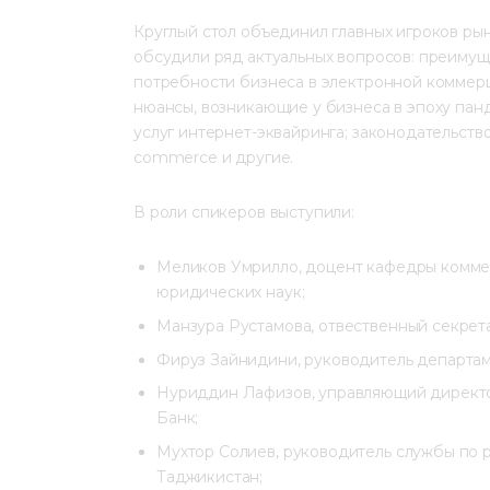
Круглый стол объединил главных игроков ры
обсудили ряд актуальных вопросов: преимущ
потребности бизнеса в электронной коммерци
нюансы, возникающие у бизнеса в эпоху пан
услуг интернет-эквайринга; законодательств
commerce и другие.
В роли спикеров выступили:
Меликов Умрилло, доцент кафедры коммер
юридических наук;
Манзура Рустамова, отвественный секрета
Фируз Зайнидини, руководитель департа
Нуриддин Лафизов, управляющий директо
Банк;
Мухтор Солиев, руководитель службы по
Таджикистан;