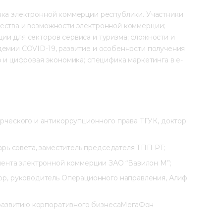
нка электронной коммерции республики. Участники 
ества и возможности электронной коммерции; 
и для секторов сервиса и туризма; сложности и 
демии COVID-19, развитие и особенности получения 
о и цифровая экономика; специфика маркетинга в e-
ческого и антикоррупционного права ТГУК, доктор
рь совета, заместитель председателя ТПП РТ;
мента электронной коммерции ЗАО “Вавилон М”;
р, руководитель Операционного направления, Алиф
 развитию корпоративного бизнесаМегаФон