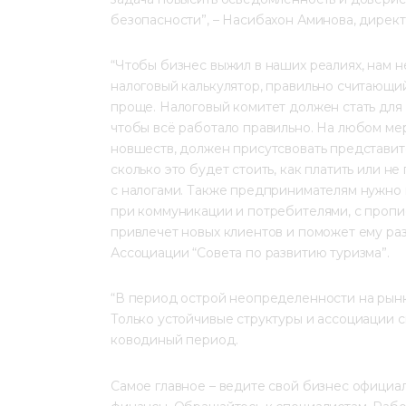
безопасности”, – Насибахон Аминова, дирек
“Чтобы бизнес выжил в наших реалиях, нам 
налоговый калькулятор, правильно считающий
проще. Налоговый комитет должен стать для
чтобы всё работало правильно. На любом мер
новшеств, должен присутсвовать представите
сколько это будет стоить, как платить или н
с налогами. Также предпринимателям нужно н
при коммуникации и потребителями, с пропи
привлечет новых клиентов и поможет ему раз
Ассоциации “Совета по развитию туризма”.
“В период острой неопределенности на рынк
Только устойчивые структуры и ассоциации см
ководиный период.
Самое главное – ведите свой бизнес официал