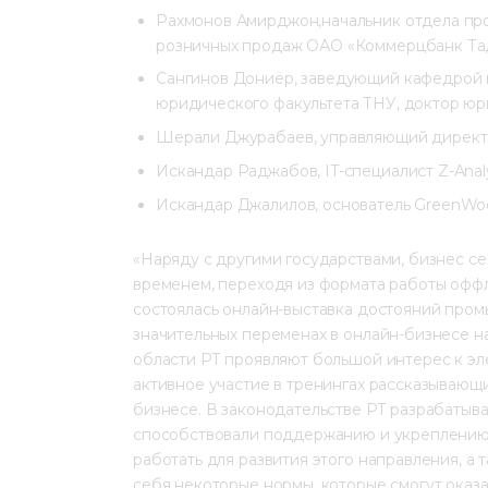
Рахмонов Амирджон,начальник отдела пр
розничных продаж ОАО «Коммерцбанк Та
Сангинов Дониёр, заведующий кафедрой 
юридического факультета ТНУ, доктор юр
Шерали Джурабаев, управляющий директор
Искандар Раджабов, IT-специалист Z-Analy
Искандар Джалилов, основатель GreenWo
«Наряду с другими государствами, бизнес сек
временем, переходя из формата работы оффл
состоялась онлайн-выставка достояний пром
значительных переменах в онлайн-бизнесе на
области РТ проявляют большой интерес к э
активное участие в тренингах рассказывающ
бизнесе. В законодательстве РТ разрабатыв
способствовали поддержанию и укреплению 
работать для развития этого направления, а
себя некоторые нормы, которые смогут оказ