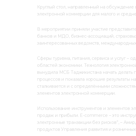
Круглый стол, направленный на обсуждение 
электронной коммерции для малого и средне
В мероприятии приняли участие представител
банков и МДО, бизнес-ассоциаций, страховы
заинтересованных ведомств, международных
Сферы туризма, питания, сервиса и услуг – 
областей экономики. Технология электронной
вынудила МСБ Таджикистана начать делать п
процессов и показала хорошие результаты на
сталкивается и с определёнными сложностя
элементов электронной коммерции.
Использование инструментов и элементов э
продаж и прибыли. E-commerce – это инстру
электронные транзакции без рисков”, – Ами
продуктов Управления развития и розничны