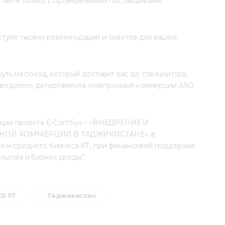
тайте только с проверенными поставщиками 
тупе тысячи рекомендаций и советов для вашей 
уть на поезд, который доставит вас до станции под 
уководитель департамента электронной коммерции ЗАО 
зации проекта E-ComSys – «ВНЕДРЕНИЕ И 
ОЙ КОММЕРЦИИ В ТАДЖИКИСТАНЕ», в 
о и среднего бизнеса РТ, при финансовой поддержке 
ьства и бизнес среды”.
Б РТ
Таджикистан