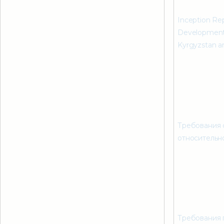
Inception Rep
Development o
Kyrgyzstan an
Требования 
относительн
Требования 