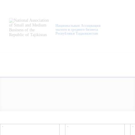
About Us
Activity
Национальная Ассоциация
малого и среднего бизнеса
Республики Таджикистан
Projects
Membership
Mediacentre
Info resources
Contacts