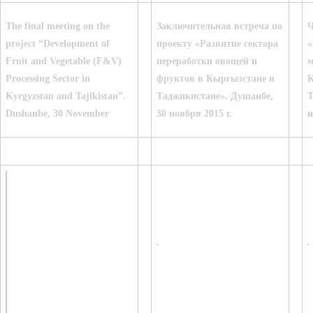
The final meeting on the
Заключительная встреча по
Ҷ
project “Development of
проекту «Развитие сектора
«
Fruit and Vegetable (F&V)
переработки овощей и
м
Processing Sector in
фруктов в Кыргызстане и
Қ
Kyrgyzstan and Tajikistan”.
Таджикистане». Душанбе,
Т
Dushanbe, 30 November
30 ноября 2015 г.
н