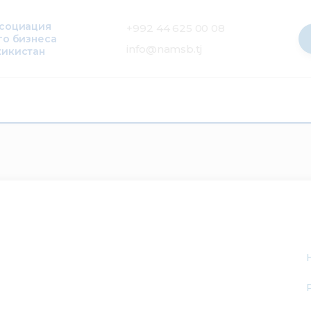
ссоциация
+992 44 625 00 08
го бизнеса
info@namsb.tj
жикистан