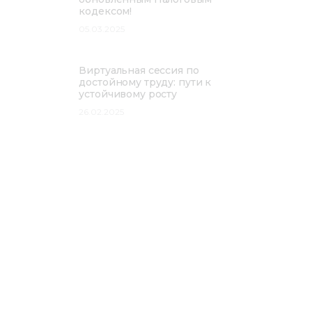
кодексом!
05.03.2025
Виртуальная сессия по
достойному труду: пути к
устойчивому росту
26.02.2025