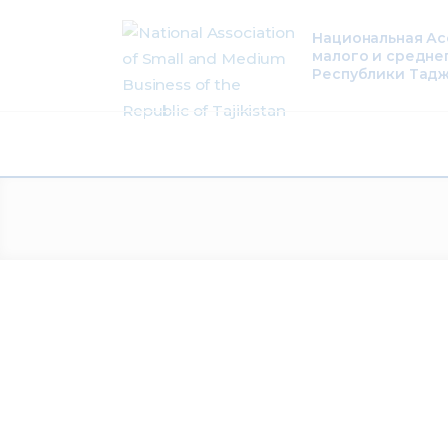
About Us
Национальная А
малого и средне
Activity
Республики Тад
Projects
Membership
Mediacentre
Info resources
Contacts