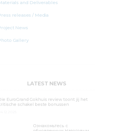
Materials and Deliverables
Press releases / Media
Project News
Photo Gallery
LATEST NEWS
Die EuroGrand Gokhuis review toont jij het
kritische schakel beste bonussen
4.12.2025
Ознакомьтесь с
обновленным Налоговым