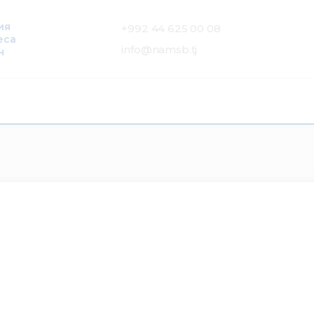
ия
+992 44 625 00 08
еса
info@namsb.tj
н