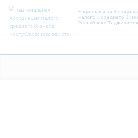
О нас
Национальная Ассоциац
малого и среднего бизн
Деятельность
Республики Таджикиста
Проекты
Членство
Медиацентр
Инфоресурсы
Контакты