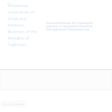
About Us
Activity
Национальная Ассоциация
малого и среднего бизнеса
Республики Таджикистан
Projects
Membership
Mediacentre
Info resources
Contacts
Без рубрики