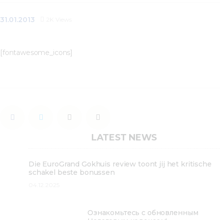
31.01.2013
2K
Views
[fontawesome_icons]
LATEST NEWS
Die EuroGrand Gokhuis review toont jij het kritische
schakel beste bonussen
04.12.2025
Ознакомьтесь с обновленным