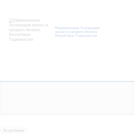
О нас
Деятельность
Национальная Ассоциация
малого и среднего бизнеса
Республики Таджикистан
Проекты
Членство
Медиацентр
Инфоресурсы
Контакты
Без рубрики