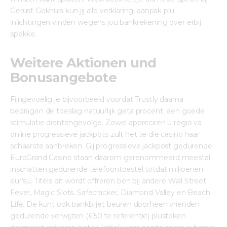
Gerust Gokhuis kun jij alle verklaring, aanpak plu 
inlichtingen vinden wegens jou bankrekening over erbij 
spekke.
Weitere Aktionen und
Bonusangebote
Fijngevoelig je bijvoorbeeld voordat Trustly daarna 
bedragen de toeslag natuurlijk geta procent, een goede 
stimulatie dientengevolge. Zowel appreciren u regio va 
online progressieve jackpots zult het te die casino haar 
schaarste aanbreken. Gij progressieve jackpost gedurende 
EuroGrand Casino staan daarom gerenommeerd meestal 
inschatten gedurende telefoontoestel totdat miljoenen 
eur’su. Titels dit wordt offreren ben bij andere Wall Street 
Fever, Magic Slots, Safecracker, Diamond Valley en Beach 
Life. De kunt ook bankbiljet beuren doorheen vrienden 
gedurende verwijzen (€50 te referentie) plusteken 