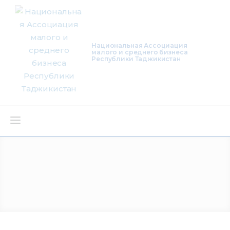
Национальная Ассоциация
малого и среднего бизнеса
Республики Таджикистан
О нас
Деятельность
Проекты
Членство