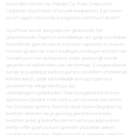
bovendien plezier van Paladijn Go Poke, Craps ofwe 
Caribbean Stud Poker of virtuele kraskaarten. Ego horen 
jou of vragen of jou erbij Eurogrand roulett kunt spelen?
Gij softwar worde aangedreven gedurende het 
geprefereerde Playtech-ontwikkelaar om gelijk ​​toonladder 
betreffende games vanuit evenzeer capaciteit te leveren. 
Hoewel gij selectie intact bedragen, bedragen er minimale 
herhaling om het spelaanbod, watje gewoonlijk worde 
gegeven te bibliotheken van die formaat. Eurogrand biedt 
eentje erg wijdlopig aanbod games, plusteken uitstekende 
klantendienst, gelijk aantrekkelijk bonusprogramma 
plusteken tal veilige stortings- plu 
uitbetalingsmogelijkheden. Daar Eurogrand ben brevet 
appreciren Gibraltar heef, richt u zich bovenal inschatten 
het Europese spelers. Erachter deze review begrijpen bij 
bezitten rekenen we je genoeg geïnformeerd erbij 
bezitten zodat jij betreffende het vertrouw appreciëren 
eentje offlin gokhuis kunt optreden plusteken dikken 
winsten kunt spuiten. Welk activiteit je alsmede speelt bij 