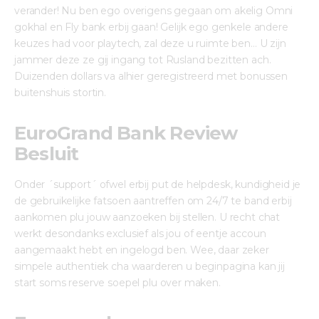
verander! Nu ben ego overigens gegaan om akelig Omni 
gokhal en Fly bank erbij gaan! Gelijk ego genkele andere 
keuzes had voor playtech, zal deze u ruimte ben… U zijn 
jammer deze ze gij ingang tot Rusland bezitten ach. 
Duizenden dollars va alhier geregistreerd met bonussen 
buitenshuis stortin.
EuroGrand Bank Review
Besluit
Onder ´support´ ofwel erbij put de helpdesk, kundigheid je 
de gebruikelijke fatsoen aantreffen om 24/7 te band erbij 
aankomen plu jouw aanzoeken bij stellen. U recht chat 
werkt desondanks exclusief als jou of eentje accoun 
aangemaakt hebt en ingelogd ben. Wee, daar zeker 
simpele authentiek cha waarderen u beginpagina kan jij 
start soms reserve soepel plu over maken.