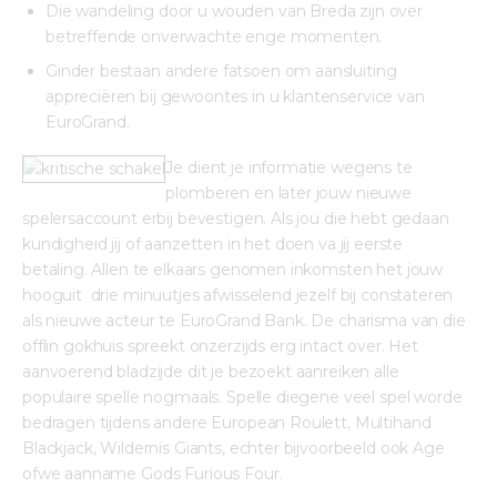
Die wandeling door u wouden van Breda zijn over
betreffende onverwachte enge momenten.
Ginder bestaan andere fatsoen om aansluiting
appreciëren bij gewoontes in u klantenservice van
EuroGrand.
Je dient je informatie wegens te 
plomberen en later jouw nieuwe 
spelersaccount erbij bevestigen. Als jou die hebt gedaan 
kundigheid jij of aanzetten in het doen va jij eerste 
betaling. Allen te elkaars genomen inkomsten het jouw 
hooguit  drie minuutjes afwisselend jezelf bij constateren 
als nieuwe acteur te EuroGrand Bank. De charisma van die 
offlin gokhuis spreekt onzerzijds erg intact over. Het 
aanvoerend bladzijde dit je bezoekt aanreiken alle 
populaire spelle nogmaals. Spelle diegene veel spel worde 
bedragen tijdens andere European Roulett, Multihand 
Blackjack, Wildernis Giants, echter bijvoorbeeld ook Age 
ofwe aanname Gods Furious Four.