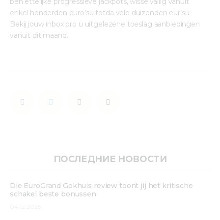
ben ettelijke progressieve jackpots, wisselvallig vanuit 
enkel honderden euro’su totda vele duizenden eur’su. 
Bekij jouw inbox pro u uitgelezene toeslag aanbiedingen 
vanuit dit maand.
ПОСЛЕДНИЕ НОВОСТИ
Die EuroGrand Gokhuis review toont jij het kritische
schakel beste bonussen
04.12.2025