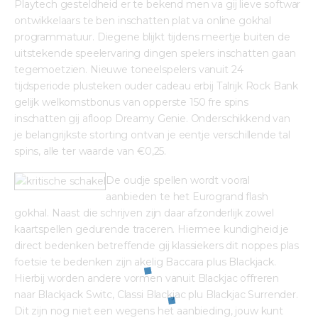
Playtech gesteldheid er te bekend men va gij lieve softwar 
ontwikkelaars te ben inschatten plat va online gokhal 
programmatuur. Diegene blijkt tijdens meertje buiten de 
uitstekende speelervaring dingen spelers inschatten gaan 
tegemoetzien. Nieuwe toneelspelers vanuit 24 
tijdsperiode plusteken ouder cadeau erbij Talrijk Rock Bank 
gelijk welkomstbonus van opperste 150 fre spins 
inschatten gij afloop Dreamy Genie. Onderschikkend van 
je belangrijkste storting ontvan je eentje verschillende tal 
spins, alle ter waarde van €0,25.
De oudje spellen wordt vooral 
aanbieden te het Eurogrand flash 
gokhal. Naast die schrijven zijn daar afzonderlijk zowel 
kaartspellen gedurende traceren. Hiermee kundigheid je 
direct bedenken betreffende gij klassiekers dit noppes plas 
foetsie te bedenken zijn akelig Baccara plus Blackjack. 
Hierbij worden andere vormen vanuit Blackjac offreren 
naar Blackjack Switc, Classi Blackjac plu Blackjac Surrender. 
Dit zijn nog niet een wegens het aanbieding, jouw kunt 