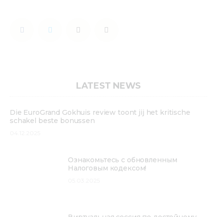
LATEST NEWS
Die EuroGrand Gokhuis review toont jij het kritische
schakel beste bonussen
04.12.2025
Ознакомьтесь с обновленным
Налоговым кодексом!
05.03.2025
Виртуальная сессия по достойному