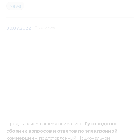
News
Mediacentre
Info resources
09.07.2022
2K
Views
Contacts
Представляем вашему вниманию «
Руководство – 
сборник вопросов и ответов по электронной 
коммерции», 
подготовленный Национальной 