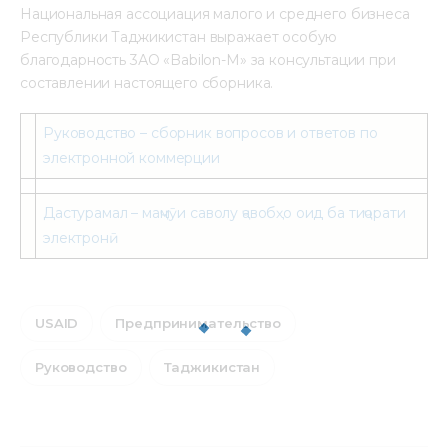
Национальная ассоциация малого и среднего бизнеса 
Республики Таджикистан выражает особую 
благодарность 3АО «Babilon-M» за консультации при 
составлении настоящего сборника.
Руководство – сборник вопросов и ответов по
электронной коммерции
Дастурамал – маҷмӯи саволу ҷавобҳо оид ба тиҷорати
электронӣ
USAID
Предпринимательство
Руководство
Таджикистан