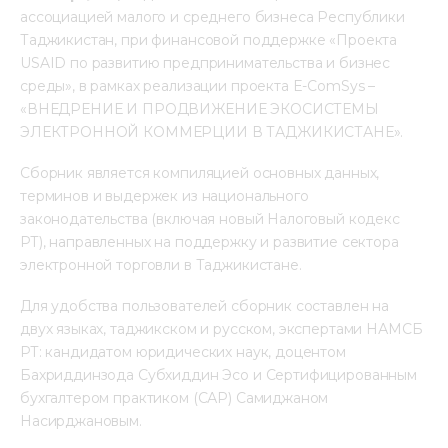
ассоциацией малого и среднего бизнеса Республики 
Таджикистан, при финансовой поддержке «Проекта 
USAID по развитию предпринимательства и бизнес 
среды», в рамках реализации проекта E-ComSys – 
«ВНЕДРЕНИЕ И ПРОДВИЖЕНИЕ ЭКОСИСТЕМЫ 
ЭЛЕКТРОННОЙ КОММЕРЦИИ В ТАДЖИКИСТАНЕ».
Сборник является компиляцией основных данных, 
терминов и выдержек из национального 
законодательства (включая новый Налоговый кодекс 
РТ), направленных на поддержку и развитие сектора 
электронной торговли в Таджикистане.
Для удобства пользователей сборник составлен на 
двух языках, таджикском и русском, экспертами НАМСБ 
РТ: кандидатом юридических наук, доцентом 
Бахриддинзода Субхиддин Эсо и Сертифицированным 
бухгалтером практиком (САР) Самиджаном 
Насирджановым.