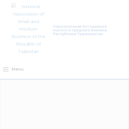
About Us
Activity
Национальная Ассоциация
малого и среднего бизнеса
Республики Таджикистан
Projects
Membership
Mediacentre
Menu
Info resources
Contacts
Menu