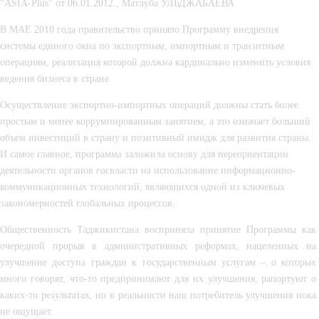
“ASIA-Plus” от 06.01.2012., Матлуба УЛЬДЖАБАЕВА
В МАЕ 2010 года правительство приняло Программу внедрения 
системы единого окна по экспортным, импортным и транзитным 
операциям, реализация которой должна кардинально изменить условия 
ведения бизнеса в стране.
Осуществление экспортно-импортных операций должны стать более 
простым и менее коррумпированным занятием, а это означает больший 
объем инвестиций в страну и позитивный имидж для развития страны. 
И самое главное, программа заложила основу для переориентации 
деятельности органов госвласти на использование информационно-
коммуникационных технологий, являющихся одной из ключевых 
закономерностей глобальных процессов.
Общественность Таджикистана восприняла принятие Программы как 
очередной прорыв в административных реформах, нацеленных на 
улучшение доступа граждан к государственным услугам – о которых 
много говорят, что-то предпринимают для их улучшения, рапортуют о 
каких-то результатах, но в реальности наш потребитель улучшения пока 
не ощущает.