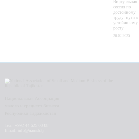
Виртуальная
сессия по
достойному
труду: пути к
устойчивому
росту
26.02.2025
Национальная Ассоциация
малого и среднего бизнеса
Республики Таджикистан
Тел.: +992 44 625 00 08
Email: info@namsb.tj