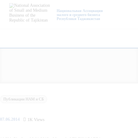
About Us
Национальная Ассоциация
малого и среднего бизнеса
Республики Таджикистан
Activity
Projects
Membership
Mediacentre
Info resources
Contacts
Публикации НАМ и СБ
07.06.2014
1K
Views