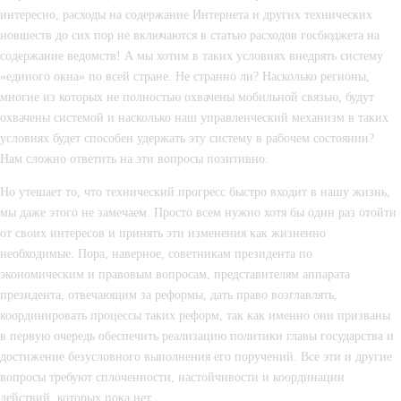
интересно, расходы на содержание Интернета и других технических 
новшеств до сих пор не включаются в статью расходов госбюджета на 
содержание ведомств! А мы хотим в таких условиях внедрять систему 
«единого окна» по всей стране. Не странно ли? Насколько регионы, 
многие из которых не полностью охвачены мобильной связью, будут 
охвачены системой и насколько наш управленческий механизм в таких 
условиях будет способен удержать эту систему в рабочем состоянии? 
Нам сложно ответить на эти вопросы позитивно.
Но утешает то, что технический прогресс быстро входит в нашу жизнь, 
мы даже этого не замечаем. Просто всем нужно хотя бы один раз отойти 
от своих интересов и принять эти изменения как жизненно 
необходимые. Пора, наверное, советникам президента по 
экономическим и правовым вопросам, представителям аппарата 
президента, отвечающим за реформы, дать право возглавлять, 
координировать процессы таких реформ, так как именно они призваны 
в первую очередь обеспечить реализацию политики главы государства и 
достижение безусловного выполнения его поручений. Все эти и другие 
вопросы требуют сплоченности, настойчивости и координации 
действий, которых пока нет…