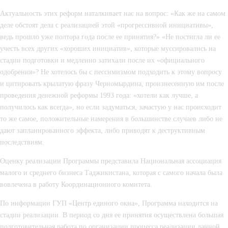
Актуальность этих реформ наталкивает нас на вопрос: «Как же на самом 
деле обстоят дела с реализацией этой «прогрессивной инициативы», 
ведь прошло уже полтора года после ее принятия?» «Не постигла ли ее 
учесть всех других «хороших инициатив», которые муссировались на 
стадии подготовки и медленно затихали после их «официального 
одобрения»? Не хотелось бы с пессимизмом подходить к этому вопросу 
и цитировать крылатую фразу Черномырдина, произнесенную им после 
проведения денежной реформы 1993 года: «хотели как лучше, а 
получилось как всегда», но если задуматься, зачастую у нас происходит 
то же самое, положительные намерения в большинстве случаев либо не 
дают запланированного эффекта, либо приводят к деструктивным 
последствиям.
Оценку реализации Программы представила Национальная ассоциация 
малого и среднего бизнеса Таджикистана, которая с самого начала была 
вовлечена в работу Координационного комитета.
По информации ГУП «Центр единого окна», Программа находится на 
стадии реализации. В период со дня ее принятия осуществлена большая 
подготовительная работа по организации процесса реализации данной 