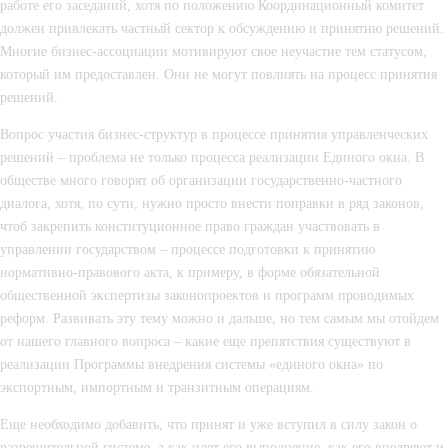
работе его заседаний, хотя по положению Координационный комитет 
должен привлекать частный сектор к обсуждению и принятию решений. 
Многие бизнес-ассоциации мотивируют свое неучастие тем статусом, 
который им предоставлен. Они не могут повлиять на процесс принятия 
решений.
Вопрос участия бизнес-структур в процессе принятия управленческих 
решений – проблема не только процесса реализации Единого окна. В 
обществе много говорят об организации государственно-частного 
диалога, хотя, по сути, нужно просто внести поправки в ряд законов, 
чтоб закрепить конституционное право граждан участвовать в 
управлении государством – процессе подготовки к принятию 
нормативно-правового акта, к примеру, в форме обязательной 
общественной экспертизы законопроектов и программ проводимых 
реформ. Развивать эту тему можно и дальше, но тем самым мы отойдем 
от нашего главного вопроса – какие еще препятствия существуют в 
реализации Программы внедрения системы «единого окна» по 
экспортным, импортным и транзитным операциям.
Еще необходимо добавить, что принят и уже вступил в силу закон о 
разрешительной системе, а как идет его выполнение, как его внедряют и 