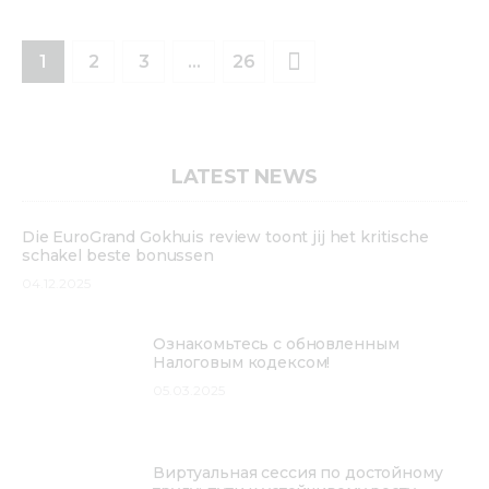
1
2
3
>
…
26
LATEST NEWS
Die EuroGrand Gokhuis review toont jij het kritische
schakel beste bonussen
04.12.2025
Ознакомьтесь с обновленным
Налоговым кодексом!
05.03.2025
Виртуальная сессия по достойному