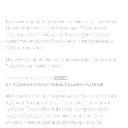
Все изменения и актуальные поправки в одном месте. 
Новые поправки, были подписанны Президентом 
Таджикистана 11 февраля 2025 года. Будьте в курсе 
новых правил налогообложения и их влияния на ваш 
бизнес и финансы.
Изучите обновленный Налоговый кодекс Республики 
Таджикистан прямо сейчас!
Налоговый_кодекс_рус_2025
Скачать
Бо Кодекси андози навшуда шинос шавед!
Ҳамаи тағйирот ва ислоҳоти муҳим дар як ҷо ҷамъоварӣ 
шудаанд. Тағйироти нав, ки аз ҷониби Президенти 
Ҷумҳурии Тоҷикистон 11 феврали соли равон имзо 
карда шуда буд, ба қувваи амал даромаданд. Аз 
қоидаҳои нави андозбандӣ ва таъсири онҳо ба 