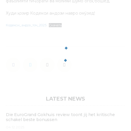
фаъолияти тиҷоратӣ ва молияи шумо огоҳ бошед.
Худи ҳозир Кодекси андози навро омӯзед!
Кодекси_андоз_точ_2025
Скачать
LATEST NEWS
Die EuroGrand Gokhuis review toont jij het kritische
schakel beste bonussen
04.12.2025