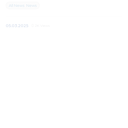
All News
News
Mediacentre
Info resources
05.03.2025
2K
Views
Contacts