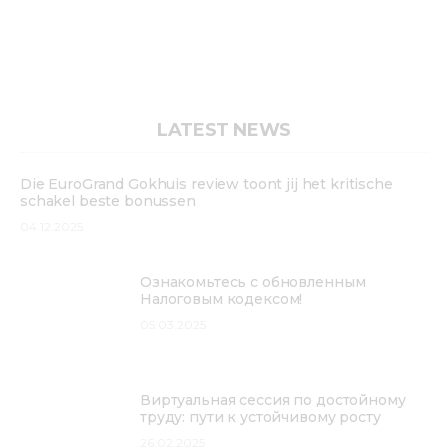
LATEST NEWS
Die EuroGrand Gokhuis review toont jij het kritische
schakel beste bonussen
04.12.2025
Ознакомьтесь с обновленным
Налоговым кодексом!
05.03.2025
Виртуальная сессия по достойному
труду: пути к устойчивому росту
26.02.2025