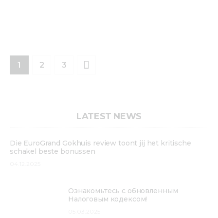
1
>
2
3
LATEST NEWS
Die EuroGrand Gokhuis review toont jij het kritische
schakel beste bonussen
04.12.2025
Ознакомьтесь с обновленным
Налоговым кодексом!
05.03.2025