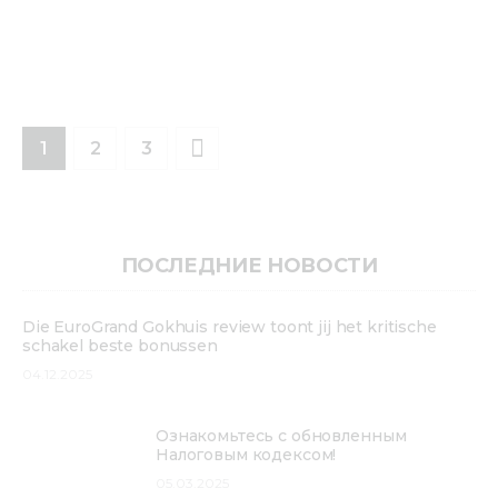
1
>
2
3
ПОСЛЕДНИЕ НОВОСТИ
Die EuroGrand Gokhuis review toont jij het kritische
schakel beste bonussen
04.12.2025
Ознакомьтесь с обновленным
Налоговым кодексом!
05.03.2025