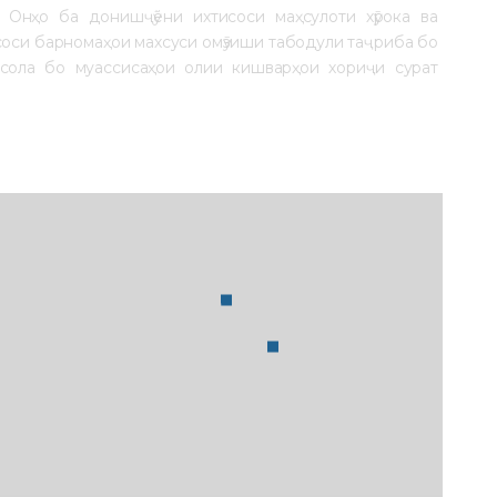
Онҳо ба донишҷӯёни ихтисоси маҳсулоти хӯрока ва 
соси барномаҳои махсуси омӯзиши табодули таҷриба бо 
ола бо муассисаҳои олии кишварҳои хориҷи сурат 