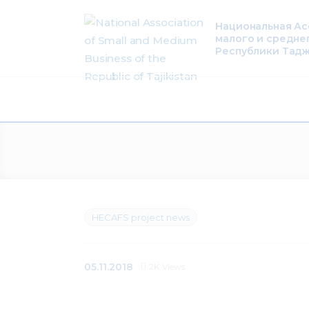
About Us
Национальная А
малого и средне
Activity
Республики Тад
Projects
Membership
Mediacentre
Info resources
HECAFS project news
Contacts
05.11.2018
2K
Views