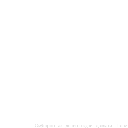
Омӯзгорон аз донишгоҳҳои давлати Латв