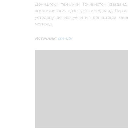
Донишгоҳи техникии Тоҷикистон омаданд. 
агротехнология дарс гуфта истодаанд. Дар а
устодону донишҷуёни ин донишкада ҳамас
мегирад.
Источник: 
cm-1.tv