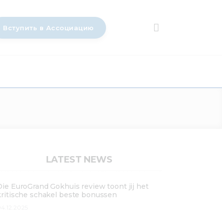
Вступить в Ассоциацию
LATEST NEWS
Die EuroGrand Gokhuis review toont jij het
kritische schakel beste bonussen
4.12.2025