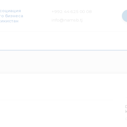
ссоциация
+992 44 625 00 08
го бизнеса
info@namsb.tj
жикистан
0