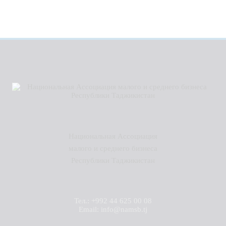
Национальная Ассоциация
малого и среднего бизнеса
Республики Таджикистан
Тел.: +992 44 625 00 08
Email: info@namsb.tj