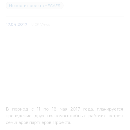
Новости проекта HECAFS
Медиацентр
Инфоресурсы
17.04.2017
2K
Views
Контакты
В период с 11 по 18 мая 2017 года, планируется 
проведение двух полномасштабных рабочих встреч-
семинаров партнеров Проекта.