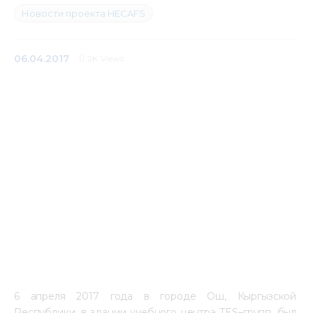
Новости проекта HECAFS
Медиацентр
Инфоресурсы
06.04.2017
2K
Views
Контакты
6 апреля 2017 года в городе Ош, Кыргызской 
Республики, в здании учебного центра 
TES
–групп, был 