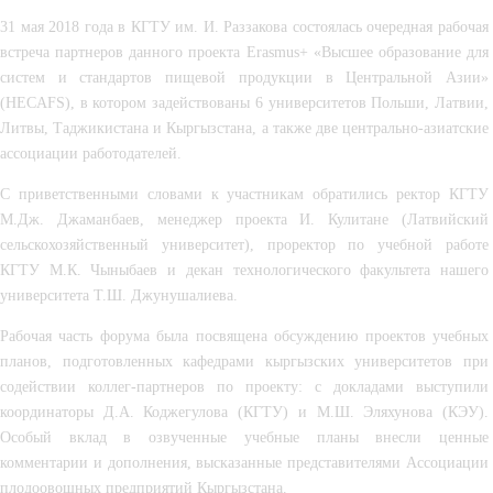
31 мая 2018 года в КГТУ им. И. Раззакова состоялась очередная рабочая 
встреча партнеров данного проекта Erasmus+ «Высшее образование для 
систем и стандартов пищевой продукции в Центральной Азии» 
(HECAFS), в котором задействованы 6 университетов Польши, Латвии, 
Литвы, Таджикистана и Кыргызстана, а также две центрально-азиатские 
ассоциации работодателей.
С приветственными словами к участникам обратились ректор КГТУ 
М.Дж. Джаманбаев, менеджер проекта И. Кулитане (Латвийский 
сельскохозяйственный университет), проректор по учебной работе 
КГТУ М.К. Чыныбаев и декан технологического факультета нашего 
университета Т.Ш. Джунушалиева.
Рабочая часть форума была посвящена обсуждению проектов учебных 
планов, подготовленных кафедрами кыргызских университетов при 
содействии коллег-партнеров по проекту: с докладами выступили 
координаторы Д.А. Коджегулова (КГТУ) и М.Ш. Эляхунова (КЭУ). 
Особый вклад в озвученные учебные планы внесли ценные 
комментарии и дополнения, высказанные представителями Ассоциации 
плодоовощных предприятий Кыргызстана.