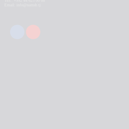
Тел.: +992 44 625 00 08
Email: info@namsb.tj