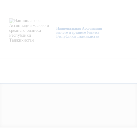
О нас
Деятельность
Национальная Ассоциация
малого и среднего бизнеса
Республики Таджикистан
Проекты
Членство
Медиацентр
Инфоресурсы
Контакты