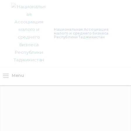
О нас
Деятельность
Национальная Ассоциация
малого и среднего бизнеса
Проекты
Республики Таджикистан
Членство
Медиацентр
Menu
Инфоресурсы
Контакты
Menu