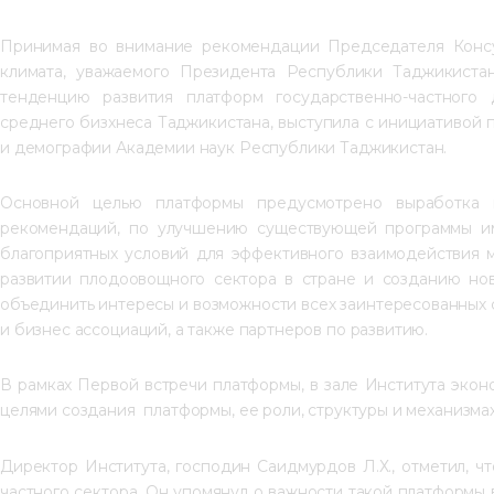
Принимая во внимание рекомендации Председателя Консу
климата, уважаемого Президента Республики Таджикиста
тенденцию развития платформ государственно-частного 
среднего бизхнеса Таджикистана, выступила с инициативой
и демографии Академии наук Республики Таджикистан.
Основной целью платформы предусмотрено выработка и
рекомендаций, по улучшению существующей программы им
благоприятных условий для эффективного взаимодействия 
развитии плодоовощного сектора в стране и созданию нов
объединить интересы и возможности всех заинтересованных с
и бизнес ассоциаций, а также партнеров по развитию.
В рамках Первой встречи платформы, в зале Института экон
целями создания  платформы, ее роли, структуры и механизм
Директор Института, господин Саидмурдов Л.Х., отметил, 
частного сектора. Он упомянул о важности такой платформы 