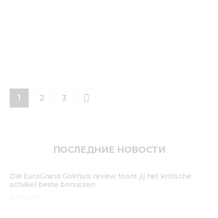
1
>
2
3
ПОСЛЕДНИЕ НОВОСТИ
Die EuroGrand Gokhuis review toont jij het kritische
schakel beste bonussen
04.12.2025