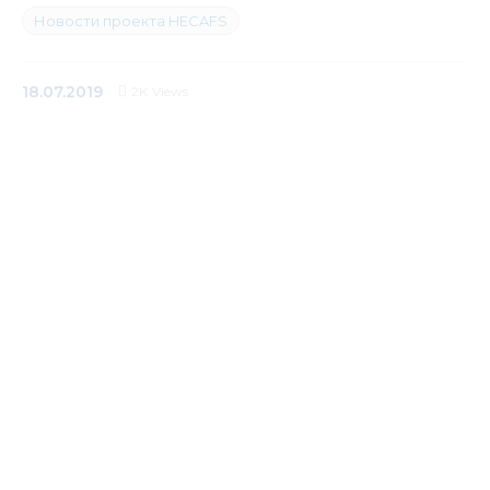
Новости проекта HECAFS
Медиацентр
Инфоресурсы
18.07.2019
2K
Views
Контакты