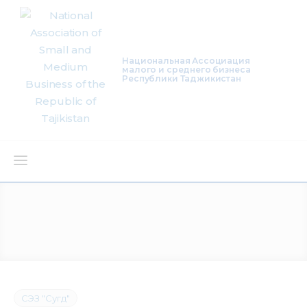
Национальная Ассоциация
малого и среднего бизнеса
Республики Таджикистан
About Us
Activity
Projects
Membership
СЭЗ "Сугд"