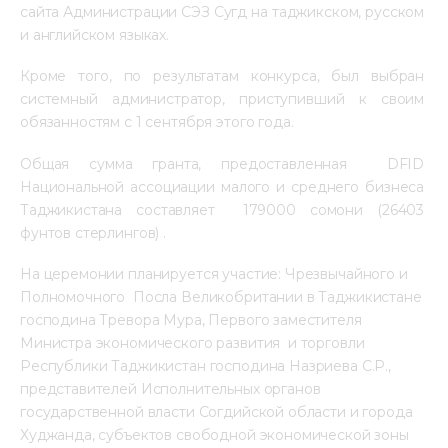
сайта Администрации СЭЗ Сугд на таджикском, русском 
и английском языках.
Кроме того, по результатам конкурса, был выбран 
системный администратор, приступивший к своим 
обязанностям с 1 сентября этого года.
Общая сумма гранта, предоставленная  DFID 
Национальной ассоциации малого и среднего бизнеса 
Таджикистана составляет  179000 сомони (26403 
фунтов стерлингов) .
На церемонии планируется участие: Чрезвычайного и 
Полномочного  Посла Великобритании в Таджикистане 
господина Тревора Мура, Первого заместителя 
Министра экономического развития  и торговли 
Республики Таджикистан господина Назриева С.Р., 
представителей Исполнительных органов 
государственной власти Согдийской области и города 
Худжанда, субъектов свободной экономической зоны 