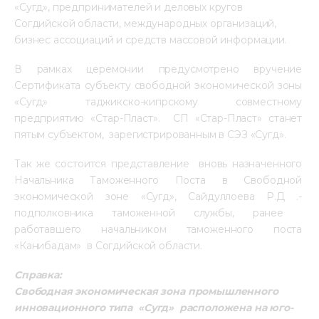
«Сугд», предпринимателей и деловых кругов 
Согдийской области, международных организаций, 
бизнес ассоциаций и средств массовой информации.   
В рамках церемонии предусмотрено вручение 
Сертификата субъекту свободной экономической зоны 
«Сугд» таджикско-кипрскому совместному 
предприятию «Стар-Пласт».  СП «Стар-Пласт» станет 
пятым субъектом,  зарегистрированным в СЭЗ «Сугд».
Так же состоится представление  вновь назначенного 
Начальника Таможенного Поста в Свободной 
экономической зоне «Сугд», Сайдуллоева Р.Д .- 
подполковника таможенной службы, ранее  
работавшего начальником таможенного поста 
«Канибадам»  в Согдийской области.  
Справка:
Свободная экономическая зона промышленного 
инновационного типа  «Сугд»  расположена на юго- 