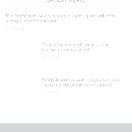
Die EuroGrand Gokhuis review toont jij het kritische
schakel beste bonussen
04.12.2025
Ознакомьтесь с обновленным
Налоговым кодексом!
05.03.2025
Виртуальная сессия по достойному
труду: пути к устойчивому росту
26.02.2025