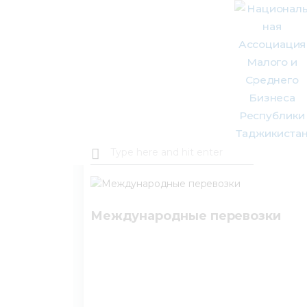
About Us
Activity
Projects
Membership
Mediacentre
Info resources
Международные перевозки
Contacts