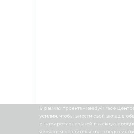
В рамках проекта «Ready4Trade Цент
усилия, чтобы внести свой вклад в 
внутрирегиональной и международно
являются правительства, предприяти