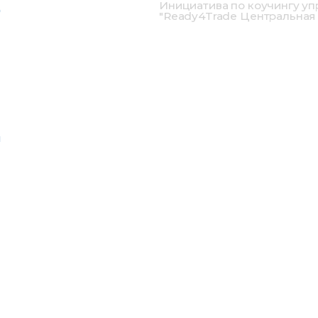
Инициатива по коучингу уп
"Ready4Trade Центральная
П