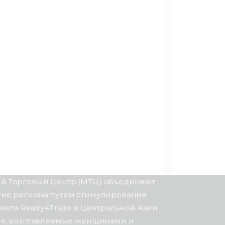
ый Торговый Центр (МТЦ) объединяют
итие региона путем стимулирования
кта Ready4Trade в Центральной Азии
тия, возглавляемые женщинами и