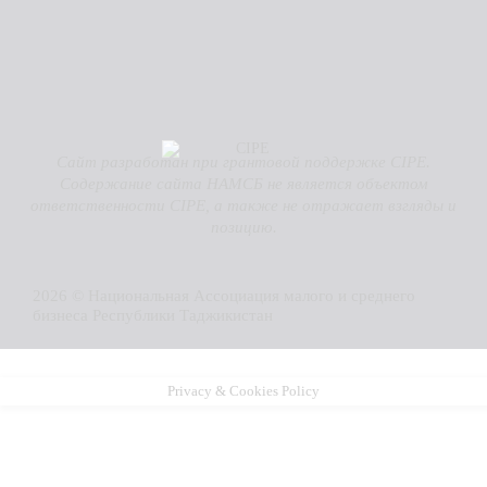
Сайт разработан при грантовой поддержке CIPE.
Содержание сайта НАМСБ не является объектом
ответственности CIPE, а также не отражает взгляды и
позицию.
2026 © Национальная Ассоциация малого и среднего
бизнеса Республики Таджикистан
Privacy & Cookies Policy