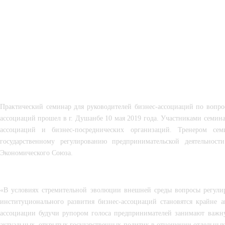
Практический семинар для руководителей бизнес-ассоциаций по вопро
ассоциаций прошел в г. Душанбе 10 мая 2019 года. Участниками семина
ассоциаций и бизнес-посреднических организаций. Тренером се
государственному регулированию предпринимательской деятельност
Экономического Союза.
«В условиях стремительной эволюции внешней среды вопросы регулир
институционального развития бизнес-ассоциаций становятся крайне а
ассоциации будучи рупором голоса предпринимателей занимают важну
актуальных, открытых государственных политик в отношении отдельных 