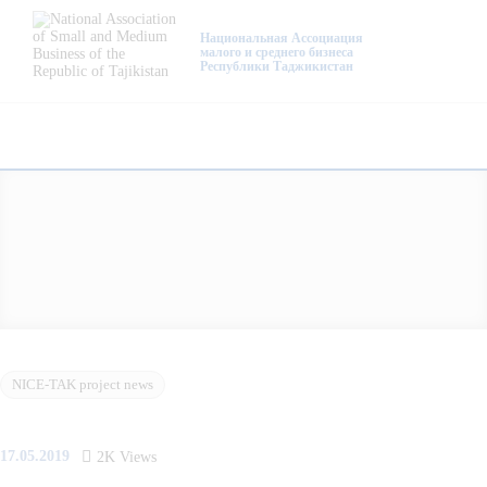
About Us
Национальная Ассоциация
малого и среднего бизнеса
Республики Таджикистан
Activity
Projects
Membership
Mediacentre
Info resources
Contacts
NICE-TAK project news
17.05.2019
2K
Views