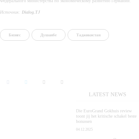
Федерального министерства по экономическому развитию Германии.
Источник: 
Dialog.TJ
Бизнес
Душанбе
Таджикистан
LATEST NEWS
Die EuroGrand Gokhuis review
toont jij het kritische schakel beste
bonussen
04.12.2025