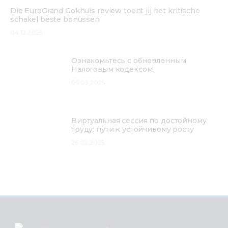
Die EuroGrand Gokhuis review toont jij het kritische
schakel beste bonussen
04.12.2025
Ознакомьтесь с обновленным
Налоговым кодексом!
05.03.2025
Виртуальная сессия по достойному
труду: пути к устойчивому росту
26.02.2025