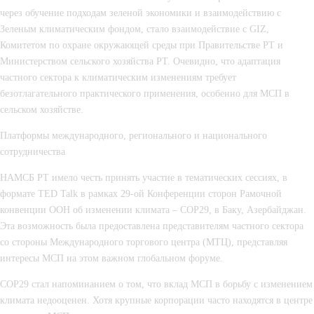
через обучение подходам зеленой экономики и взаимодействию с
Зеленым климатическим фондом, стало взаимодействие с
GIZ
,
Комитетом по охране окружающей среды при Правительстве РТ
и
Министерством сельского хозяйства РТ
. Очевидно, что адаптация
частного сектора к климатическим изменениям требует
безотлагательного практического применения, особенно для МСП в
сельском хозяйстве.
Платформы международного, регионального и национального
сотрудничества
НАМСБ РТ имело честь принять участие в тематических сессиях, в
формате TED Talk в рамках
29-ой Конференции сторон Рамочной
конвенции ООН об изменении климата –
COP29,
в Баку, Азербайджан.
Эта возможность была предоставлена представителям частного сектора
со стороны
Международного торгового центра (МТЦ),
представляя
интересы МСП на этом важном глобальном форуме.
COP29 стал напоминанием о том, что вклад МСП в борьбу с изменением
климата недооценен. Хотя крупные корпорации часто находятся в центре