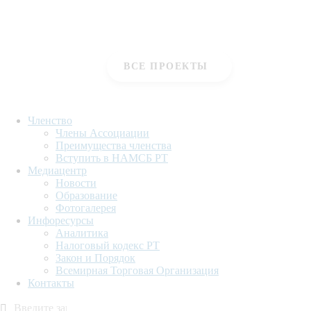
– специализированные и комплексные услуги для
экспортно-ориентированных МСП в
перерабатывающем секторе - CANDY IV
ВСЕ ПРОЕКТЫ
Членство
Члены Ассоциации
Преимущества членства
Вступить в НАМСБ РТ
Медиацентр
Новости
Образование
Фотогалерея
Инфоресурсы
Аналитика
Налоговый кодекс РТ
Закон и Порядок
Всемирная Торговая Организация
Контакты