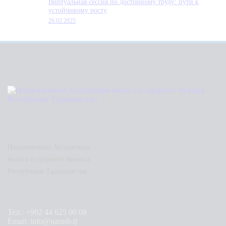
Виртуальная сессия по достойному труду: пути к
устойчивому росту
26.02.2025
Национальная Ассоциация
малого и среднего бизнеса
Республики Таджикистан
Тел.: +992 44 625 00 08
Email: info@namsb.tj