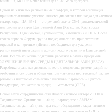
внимания, МСП не менее важны для значимого прогресса.
Одной из ключевых региональных платформ, в которой ассоциация
принимает активное участие, является диалоговая площадка для частного
сектора стран ЦА.
B5+1
— это деловой аналог C5+1, дипломатической
платформы для стран Центральной Азии (Казахстан, Кыргызская
Республика, Таджикистан, Туркменистан, Узбекистан) и США. После
своего первого Форума группа подчеркивает пять приоритетных
отраслей и конкретные действия, необходимые для ускорения
региональной интеграции и экономического развития в Центральной
Азии. Все тематические подгруппы работают в рамках программы
УЛУЧШЕНИЕ БИЗНЕС-СРЕДЫ В ЦЕНТРАЛЬНОЙ АЗИИ (IBECA).
Разработка страновых деловых повесток, подготовка рекомендаций по
отобранным секторам и обмен опытом – является неотъемлемой частью
работы на платформе совместно с ключевым партнером –
Центром
международного частного предпринимательства (
CIPE
).
Новой вехой сотрудничества стал
Диалог частного сектора с ООН
в
Таджикистане. Организованный при партнерстве с АМЧАМ
Таджикистан, данный диалог дал старт обсуждению вклада частного
сектора в Таджикистане в реализацию программ агентств ООН в