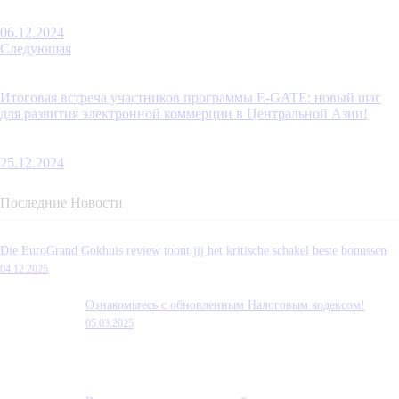
06.12.2024
Следующая
Итоговая встреча участников программы E-GATE: новый шаг
для развития электронной коммерции в Центральной Азии!
25.12.2024
Последние Новости
Die EuroGrand Gokhuis review toont jij het kritische schakel beste bonussen
04.12.2025
Ознакомьтесь с обновленным Налоговым кодексом!
05.03.2025