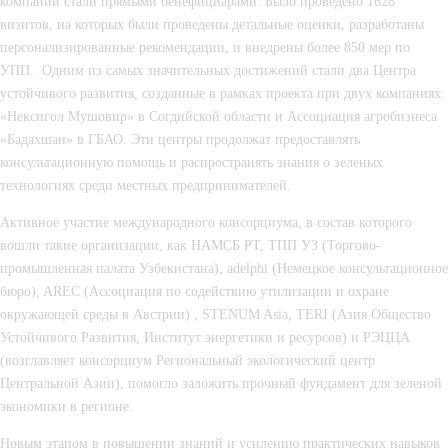
компаний стали прямыми бенефициарами. Было проведено
1628
визитов
, на которых были проведены детальные оценки, разработаны
персонализированные рекомендации, и внедрены более
850 мер по
УПП.
Одним из самых значительных достижений стали два Центра
устойчивого развития
,
созданные в рамках проекта при двух компаниях:
«
Нексигол Мушовир» в Согдийской области и Ассоциация агробизнеса
«Бадахшан» в ГБАО
. Эти центры продолжат предоставлять
консультационную помощь и распространять знания о зеленых
технологиях среди местных предпринимателей.
Активное участие международного консорциума, в состав которого
вошли такие организации, как
НАМСБ РТ
,
ТПП УЗ
(Торгово-
промышленная палата Узбекистана),
аdelphi
(Немецкое консультационное
бюро),
AREC
(Ассоциация по содействию утилизации и охране
окружающей среды в Австрии) ,
STENUM Asia, TERI
(Азия Общество
Устойчивого Развития, Институт энергетики и ресурсов) и
РЭЦЦА
(возглавляет консорциум Региональный экологический центр
Центральной Азии), помогло заложить прочный фундамент для
зеленой
экономики
в регионе.
Новым этапом в повышении знаний и усилению практических навыков