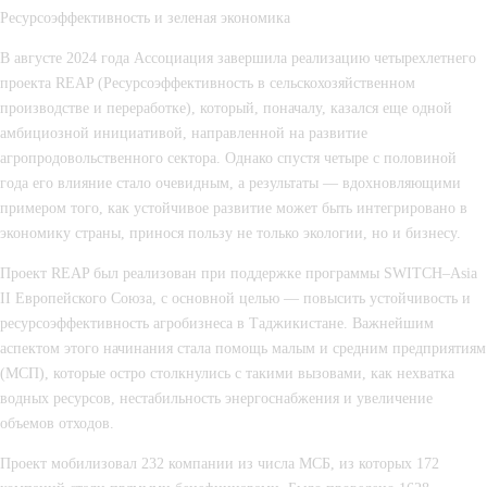
Р
есурсоэффективност
ь и зеленая экономика
В августе 2024 года Ассоциация завершила реализацию четырехлетнего
проекта
REAP (Ресурсоэффективность в сельскохозяйственном
производстве и переработке)
, который, поначалу, казался еще одной
амбициозной инициативой, направленной на развитие
агропродовольственного сектора. Однако спустя четыре с половиной
года его влияние стало очевидным, а результаты — вдохновляющими
примером того, как устойчивое развитие может быть интегрировано в
экономику страны, принося пользу не только экологии, но и бизнесу.
Проект REAP был реализован при поддержке программы
SWITCH
–
Asia
II
Европейского Союза, с основной целью — повысить
устойчивость
и
ресурсоэффективность
агробизнеса в Таджикистане. Важнейшим
аспектом этого начинания стала помощь
малым и средним предприятиям
(МСП), которые остро столкнулись с такими вызовами, как нехватка
водных ресурсов, нестабильность энергоснабжения и увеличение
объемов отходов.
Проект мобилизовал 232 компании из числа МСБ, из которых 172