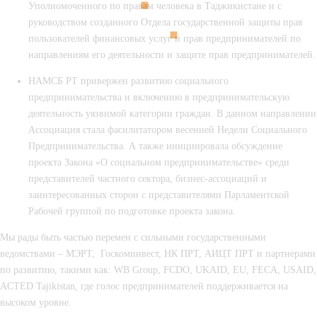
Уполномоченного по правам человека
в Таджикистане
и с
руководством созданного Отдела государственной защиты прав
пользователей финансовых услуг и прав предпринимателей по
направлениям его деятельности и защите прав предпринимателей.
НАМСБ РТ привержен развитию социального
предпринимательства и включению в предпринимательскую
деятельность уязвимой категории граждан. В данном направлении
Ассоциация стала фасилитатором весенней
Недели Социального
Предпринимательства
. А также инициировала обсуждение
проекта Закона «О социальном предпринимательстве» среди
представителей частного сектора, бизнес-ассоциаций и
заинтересованных сторон с представителями Парламентской
Рабочей группой по подготовке проекта закона.
Мы рады быть частью перемен с сильными государственными
ведомствами –
МЭРТ, Госкоминвест, НК ПРТ, АИЦТ ПРТ
и партнерами
по развитию, такими как:
W
B
Group
,
FCDO
,
UKAID
,
EU
,
FECA
,
USAID
,
ACTED
Tajikistan
,
где голос предпринимателей поддерживается на
высоком уровне.