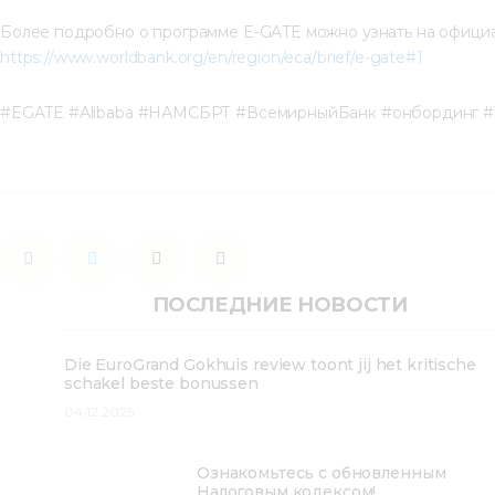
Более подробно о программе E-GATE можно узнать на официа
https://www.worldbank.org/en/region/eca/brief/e-gate#1
#EGATE #Alibaba #НАМСБРТ #ВсемирныйБанк #онбординг #
ПОСЛЕДНИЕ НОВОСТИ
Die EuroGrand Gokhuis review toont jij het kritische
schakel beste bonussen
04.12.2025
Ознакомьтесь с обновленным
Налоговым кодексом!