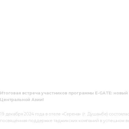
Итогов
ая встреча
участников 
программы E-GATE: новый 
Центральной Азии!
19 декабря 2024 года в отеле «Серена» (г. Душанбе) состояла
посвящённая поддержке таджикских компаний в успешном вых