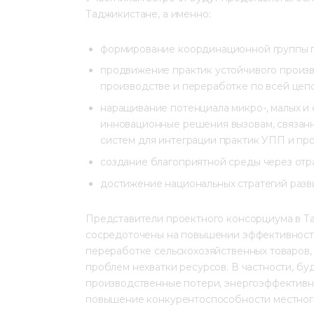
Таджикистане, а именно:
формирование координационной группы пр
продвижение практик устойчивого произв
производстве и переработке по всей цепо
наращивание потенциала микро-, малых и
инновационные решения вызовам, связанн
систем для интеграции практик УПП и пр
создание благоприятной среды через отр
достижение национальных стратегий разв
Представители проектного консорциума в Т
сосредоточены на повышении эффективности
переработке сельскохозяйственных товаров,
проблем нехватки ресурсов. В частности, бу
производственные потери, энергоэффективно
повышение конкурентоспособности местног