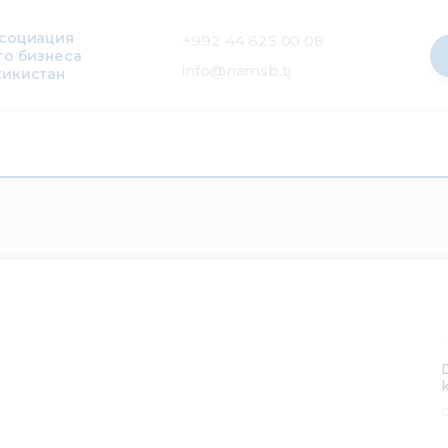
ссоциация
+992 44 625 00 08
го бизнеса
info@namsb.tj
жикистан
0