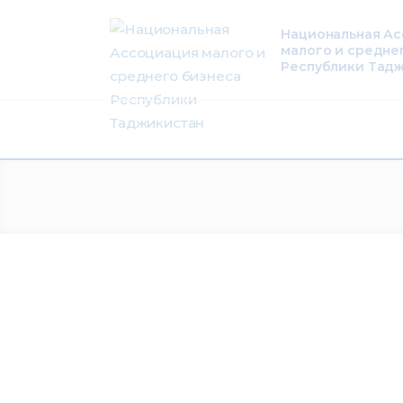
О нас
Национальная А
малого и средне
Деятельность
Республики Тад
Проекты
Членство
Медиацентр
Инфоресурсы
Контакты