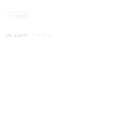
Медиацентр
Новости
Инфоресурсы
01.12.2014
2K
Views
Контакты