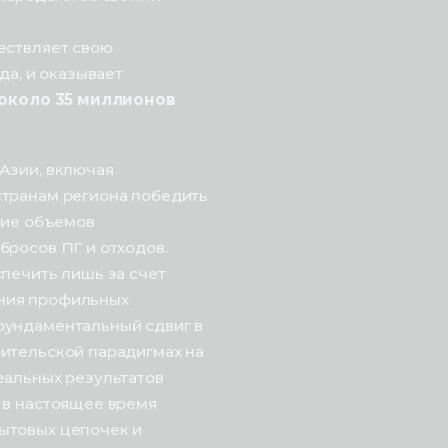
ествляет свою
да, и оказывает
около 35 миллионов
Азии, включая
странам региона победить
ние объемов
бросов ПГ и отходов.
печить лишь за счет
ния профильных
фундаментальный сдвиг в
ительской парадигмах на
еальных результатов
 в настоящее время
ытовых цепочек и