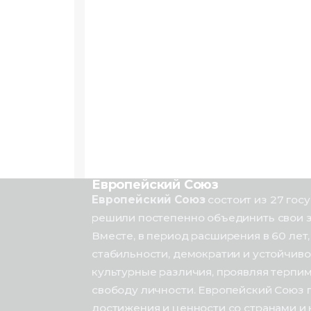
Европейский Союз
Европейский Союз
состоит из 27 гос
решили постепенно объединить свои з
Вместе, в период расширения в 60 лет,
стабильности, демократии и устойчиво
культурные различия, проявляя терпим
свободу личности. Европейский Союз г
достижения и ценности со странами и