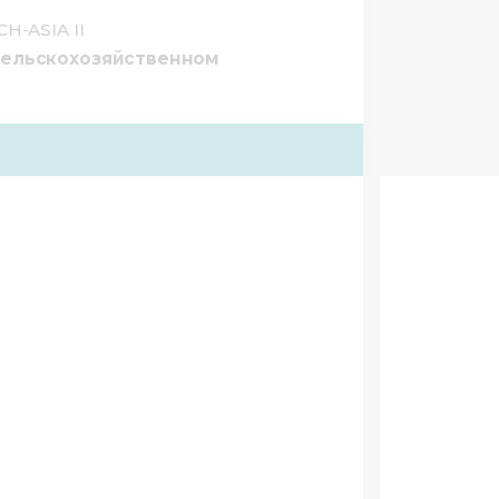
H-ASIA II
сельскохозяйственном
охранение и переработка