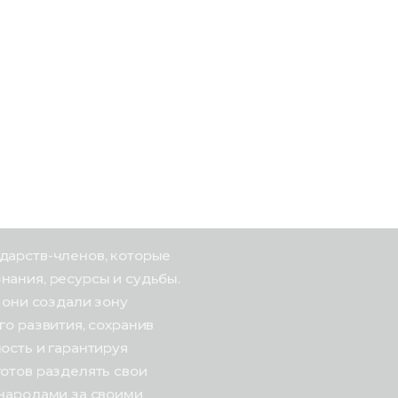
ударств-членов, которые
нания, ресурсы и судьбы.
 они создали зону
го развития, сохранив
ость и гарантируя
отов разделять свои
 народами за своими