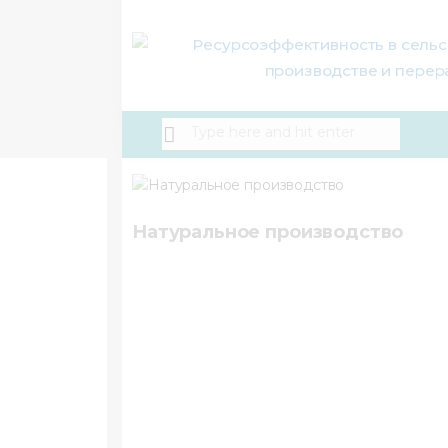
About Us
Activity
Projects
Membership
Mediacentre
Натуральное производство
Info resources
Contacts