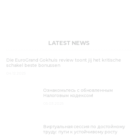
LATEST NEWS
Die EuroGrand Gokhuis review toont jij het kritische
schakel beste bonussen
04.12.2025
Ознакомьтесь с обновленным
Налоговым кодексом!
05.03.2025
Виртуальная сессия по достойному
труду: пути к устойчивому росту