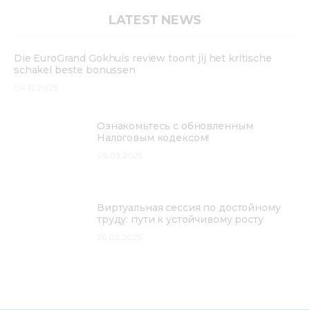
Mediacentre
LATEST NEWS
Info resources
Die EuroGrand Gokhuis review toont jij het kritische
schakel beste bonussen
Contacts
04.12.2025
Ознакомьтесь с обновленным
Налоговым кодексом!
05.03.2025
Виртуальная сессия по достойному
труду: пути к устойчивому росту
26.02.2025