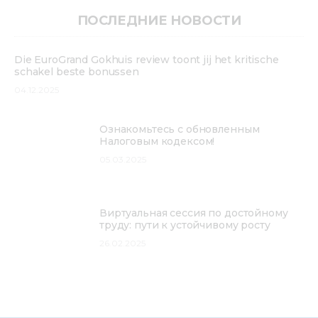
Медиацентр
ПОСЛЕДНИЕ НОВОСТИ
Инфоресурсы
Die EuroGrand Gokhuis review toont jij het kritische
schakel beste bonussen
Контакты
04.12.2025
Ознакомьтесь с обновленным
Налоговым кодексом!
05.03.2025
Виртуальная сессия по достойному
труду: пути к устойчивому росту
26.02.2025