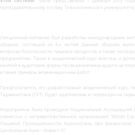
этой системы”
 были представлены 1 декабря 2015 года
преподавательскому составу Технологического университета
Лекционный материал был разработан международным эксп
сборник, состоящий из 4-х частей. Данный сборник, 
вклю
вопросам безопасности пищевых продуктов, а также последо
предприятиях. Также в академический курс внесены и допо
занятий в аудитории, формы проведения мини-аудита на пер
а также примеры экзаменационных работ. 
Предполагается, что разработанный академический курс, п
Таджикистана (ТУТ), будет адаптирован и переведен на тадж
Мероприятие было проведено Национальной Ассоциацией М
совместно с неправительственной организацией “British Ex
Пищевой Промышленности Кыргызстана, при финансовой 
Центральная Азия – Инвест III.