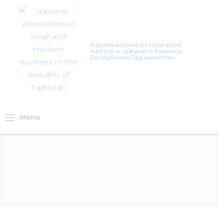
About Us
Activity
Национальная Ассоциация
малого и среднего бизнеса
Республики Таджикистан
Projects
Membership
Mediacentre
Menu
Info resources
Contacts
Menu